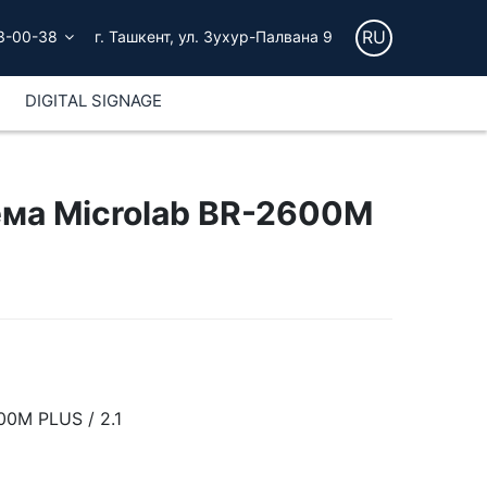
RU
3-00-38
г. Ташкент, ул. Зухур-Палвана 9
DIGITAL SIGNAGE
ма Microlab BR-2600M
00M PLUS / 2.1