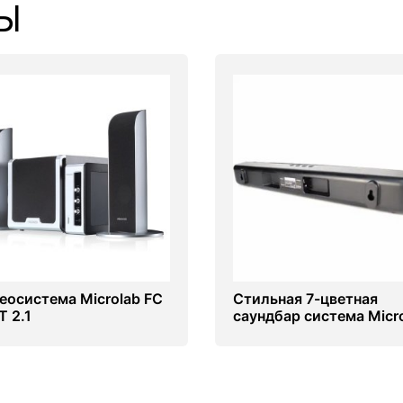
Ы
еосистема Microlab FC
Стильная 7-цветная
T 2.1
саундбар система Micr
OneBar 04