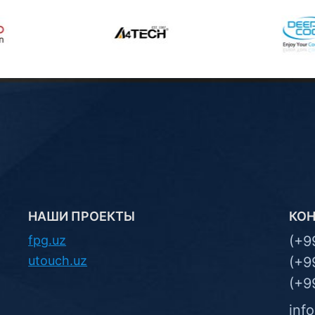
НАШИ ПРОЕКТЫ
КО
fpg.uz
(+9
utouch.uz
(+9
(+9
inf