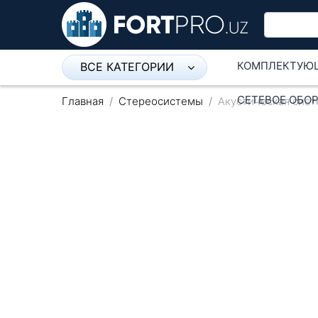
КОМПЛЕКТУЮ
ВСЕ КАТЕГОРИИ
Микрофон
СЕТЕВОЕ ОБО
Главная
Стереосистемы
Акустическая систе
Напольные розетки
Оборудование Mikrotik
Пылесос
Спикерфон
Модемы ADSL, Wan/Lan
Роутеры, Wi-Fi
IP Телефония