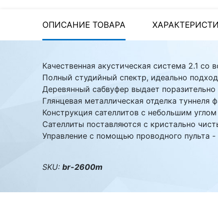
Стереосистемы
Серверное оборудование
ОПИСАНИЕ ТОВАРА
ХАРАКТЕРИСТ
UPS Источники
бесперебойного питания
Качественная акустическая система 2.1 со
Мышки и Клавиатуры
Полный студийный спектр, идеально подхо
Деревянный сабвуфер выдает поразительно 
Наушники
Глянцевая металлическая отделка туннеля ф
Конструкция сателлитов с небольшим углом 
Сетевое оборудование
Сателлиты поставляются с кристально чис
Системы охлаждения
Управление с помощью проводного пульта -
Видеоконференцсвязь
SKU:
br-2600m
Digital Signage
Видеонаблюдение
Компьютеры Fujitsu