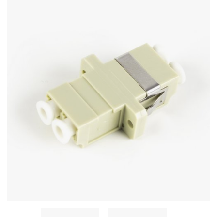
Стереосистемы
Серверное оборудование
UPS Источники бесперебойного питания
Мышки и Клавиатуры
Наушники
Сетевое оборудование
Системы охлаждения
Видеоконференцсвязь
Digital Signage
Видеонаблюдение
Компьютеры Fujitsu