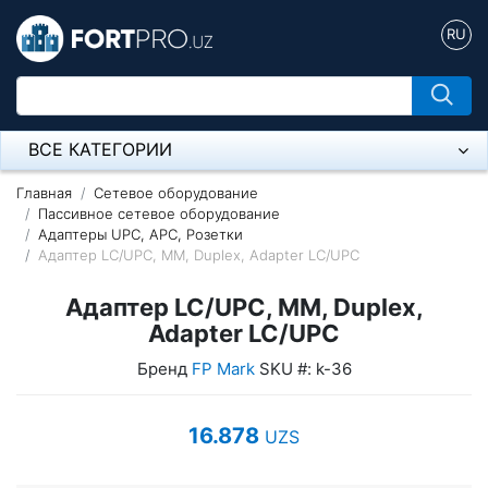
RU
ВСЕ КАТЕГОРИИ
Микрофон
Главная
Сетевое оборудование
Пассивное сетевое оборудование
Адаптеры UPC, APC, Розетки
Напольные розетки
Адаптер LC/UPC, MM, Duplex, Adapter LC/UPC
Оборудование Mikrotik
Адаптер LC/UPC, MM, Duplex,
Пылесос
Adapter LC/UPC
Бренд
FP Mark
SKU #: k-36
Спикерфон
Модемы ADSL, Wan/Lan Роутеры, Wi-Fi
16.878
UZS
IP Телефония