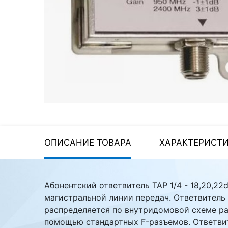
Стереосистемы
Серверное оборудование
UPS Источники
бесперебойного питания
Мышки и Клавиатуры
Наушники
Сетевое оборудование
Системы охлаждения
ОПИСАНИЕ ТОВАРА
ХАРАКТЕРИСТ
Видеоконференцсвязь
Digital Signage
Абонентский ответвитель ТАР 1/4 - 18,20,22
магистральной линии передач. Ответвитель 
Видеонаблюдение
распределяется по внутридомовой схеме ра
помощью стандартных F-разъемов. Ответвите
Компьютеры Fujitsu