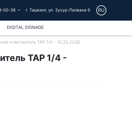
RU
3-00-38
г. Ташкент, ул. Зухур-Палвана 9
DIGITAL SIGNAGE
кий ответвитель ТАР 1/4 - 18,20,22dB
тель ТАР 1/4 -