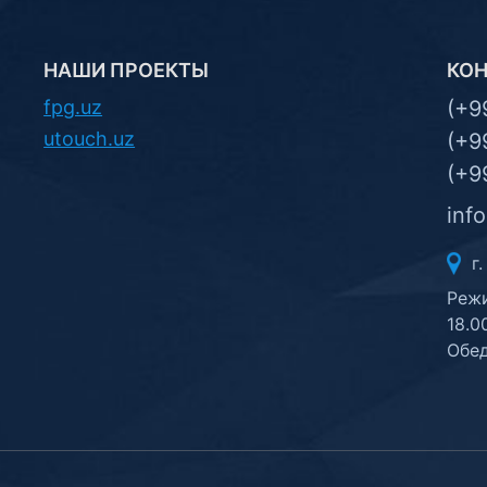
НАШИ ПРОЕКТЫ
КО
fpg.uz
(+9
utouch.uz
(+9
(+9
inf
г.
Режи
18.0
Обед