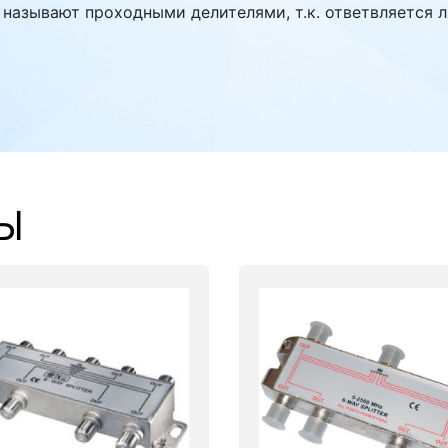
 называют проходными делителями, т.к. ответвляется 
Ы