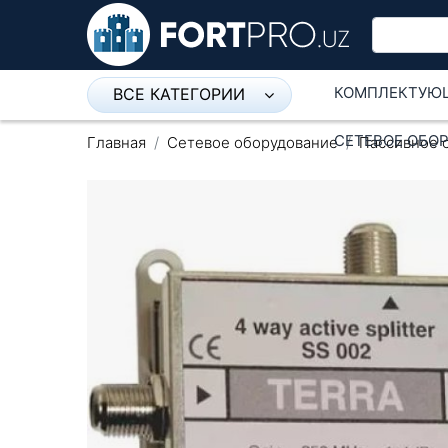
КОМПЛЕКТУЮ
ВСЕ КАТЕГОРИИ
Микрофон
СЕТЕВОЕ ОБО
Главная
Сетевое оборудование
Пассивное 
Напольные розетки
Оборудование Mikrotik
Пылесос
Спикерфон
Модемы ADSL, Wan/Lan
Роутеры, Wi-Fi
IP Телефония