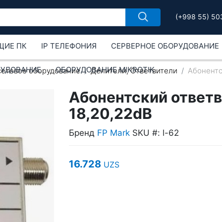
(+998 55) 50
ЩИЕ ПК
IP ТЕЛЕФОНИЯ
СЕРВЕРНОЕ ОБОРУДОВАНИЕ
РУДОВАНИЕ
ОБОРУДОВАНИЕ MIKROTIK
сетевое оборудование
Делители, Ответвители
Абонентс
Абонентский ответви
18,20,22dB
Бренд
FP Mark
SKU #: l-62
16.728
UZS