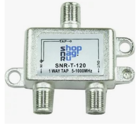
Стереосистемы
Серверное оборудование
UPS Источники бесперебойного питания
Мышки и Клавиатуры
Наушники
Сетевое оборудование
Системы охлаждения
Видеоконференцсвязь
Digital Signage
Видеонаблюдение
Компьютеры Fujitsu