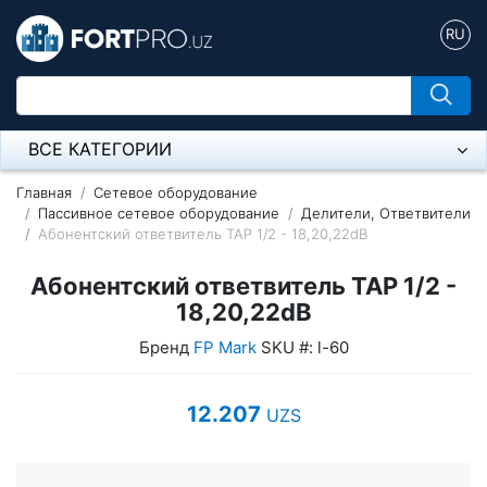
RU
ВСЕ КАТЕГОРИИ
Микрофон
Главная
Сетевое оборудование
Пассивное сетевое оборудование
Делители, Ответвители
Абонентский ответвитель ТАР 1/2 - 18,20,22dB
Напольные розетки
Абонентский ответвитель ТАР 1/2 -
Оборудование Mikrotik
18,20,22dB
Пылесос
Бренд
FP Mark
SKU #: l-60
Спикерфон
12.207
UZS
Модемы ADSL, Wan/Lan Роутеры, Wi-Fi
IP Телефония