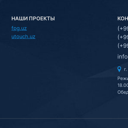
НАШИ ПРОЕКТЫ
КО
fpg.uz
(+9
utouch.uz
(+9
(+9
inf
г.
Режи
18.0
Обед