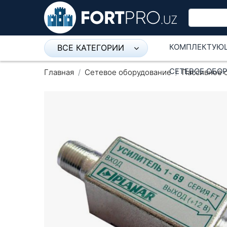
КОМПЛЕКТУЮ
ВСЕ КАТЕГОРИИ
Микрофон
СЕТЕВОЕ ОБО
Главная
Сетевое оборудование
Пассивное 
Напольные розетки
Оборудование Mikrotik
Пылесос
Спикерфон
Модемы ADSL, Wan/Lan
Роутеры, Wi-Fi
IP Телефония