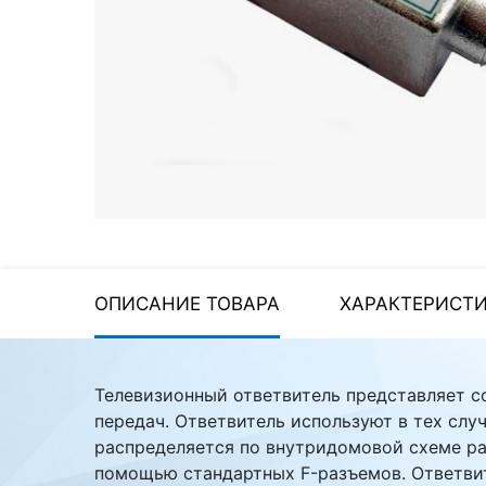
Стереосистемы
Серверное оборудование
UPS Источники
бесперебойного питания
Мышки и Клавиатуры
Наушники
Сетевое оборудование
Системы охлаждения
ОПИСАНИЕ ТОВАРА
ХАРАКТЕРИСТ
Видеоконференцсвязь
Digital Signage
Телевизионный ответвитель представляет с
передач. Ответвитель используют в тех слу
Видеонаблюдение
распределяется по внутридомовой схеме ра
помощью стандартных F-разъемов. Ответвите
Компьютеры Fujitsu