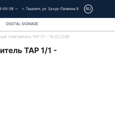
RU
3-00-38
г. Ташкент, ул. Зухур-Палвана 9
DIGITAL SIGNAGE
кий ответвитель ТАР 1/1 - 18,20,22dB
тель ТАР 1/1 -