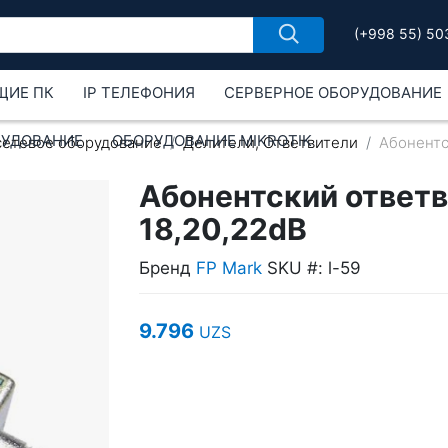
(+998 55) 50
ЩИЕ ПК
IP ТЕЛЕФОНИЯ
СЕРВЕРНОЕ ОБОРУДОВАНИЕ
РУДОВАНИЕ
ОБОРУДОВАНИЕ MIKROTIK
сетевое оборудование
Делители, Ответвители
Абонентс
Абонентский ответви
18,20,22dB
Бренд
FP Mark
SKU #: l-59
9.796
UZS