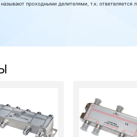
 называют проходными делителями, т.к. ответвляется 
Ы