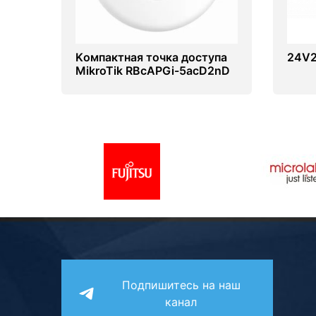
Kомпактная точка доступа
24V
MikroTik RBcAPGi-5acD2nD
Подпишитесь на наш
канал