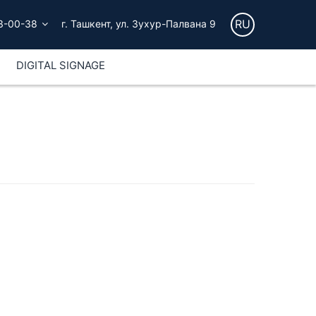
RU
3-00-38
г. Ташкент, ул. Зухур-Палвана 9
DIGITAL SIGNAGE