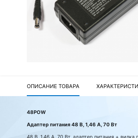
Стереосистемы
Серверное оборудование
UPS Источники
бесперебойного питания
Мышки и Клавиатуры
Наушники
Сетевое оборудование
Системы охлаждения
ОПИСАНИЕ ТОВАРА
ХАРАКТЕРИСТ
Видеоконференцсвязь
Digital Signage
48POW
Видеонаблюдение
Адаптер питания 48 В, 1,46 А, 70 Вт
48 В, 1,46 А, 70 Вт, адаптер питания + вилка
Компьютеры Fujitsu