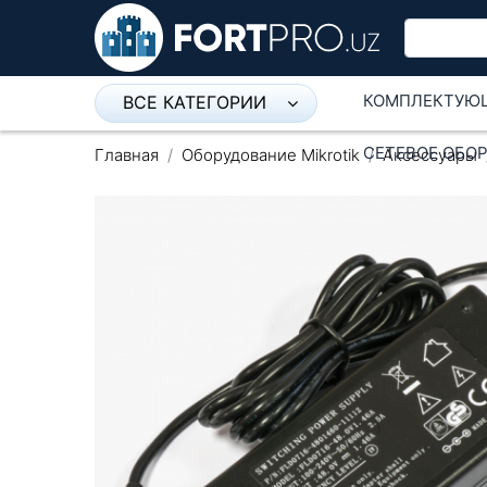
КОМПЛЕКТУЮ
ВСЕ КАТЕГОРИИ
Микрофон
СЕТЕВОЕ ОБО
Главная
Оборудование Mikrotik
Аксессуары
Напольные розетки
Оборудование Mikrotik
Пылесос
Спикерфон
Модемы ADSL, Wan/Lan
Роутеры, Wi-Fi
IP Телефония