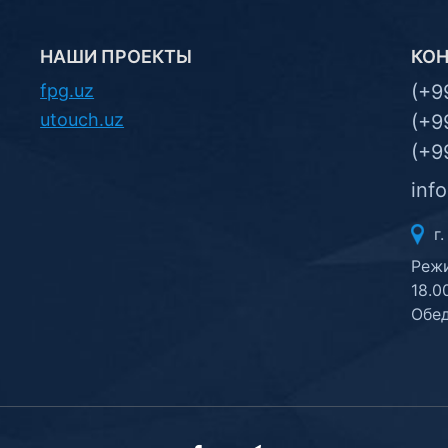
НАШИ ПРОЕКТЫ
КО
fpg.uz
(+9
utouch.uz
(+9
(+9
inf
г.
Режи
18.0
Обед