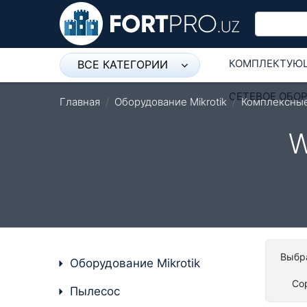
КОМПЛЕКТУЮ
ВСЕ КАТЕГОРИИ
Микрофон
СЕТЕВОЕ ОБО
Главная
Оборудование Mikrotik
Комплексны
Напольные розетки
W
Оборудование Mikrotik
Пылесос
Спикерфон
Модемы ADSL, Wan/Lan
Роутеры, Wi-Fi
Выбра
Оборудование Mikrotik
IP Телефония
Со
Пылесос