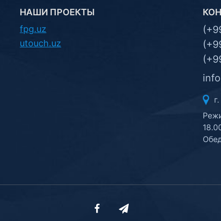
НАШИ ПРОЕКТЫ
КО
fpg.uz
(+9
utouch.uz
(+9
(+9
inf
г.
Режи
18.0
Обед