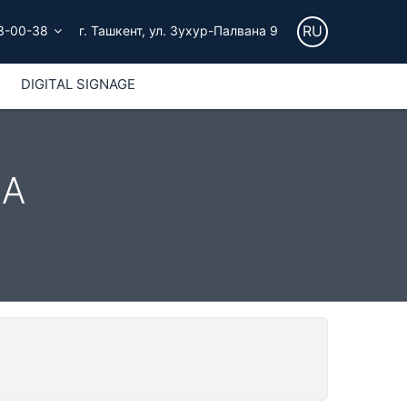
RU
3-00-38
г. Ташкент, ул. Зухур-Палвана 9
DIGITAL SIGNAGE
СА