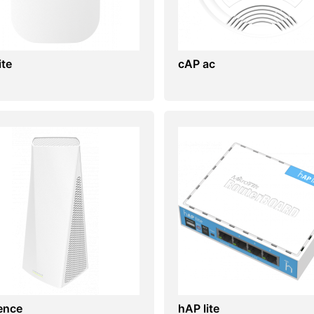
ite
cAP ac
ence
hAP lite