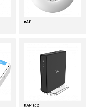
cAP
hAP ac2