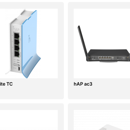
ite TC
hAP ac3