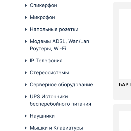
Стереосистемы
Спикерфон
Серверное оборудование
Микрофон
UPS Источники
Напольные розетки
бесперебойного питания
Модемы ADSL, Wan/Lan
Мышки и Клавиатуры
Роутеры, Wi-Fi
Наушники
IP Телефония
Сетевое оборудование
Стереосистемы
Системы охлаждения
Серверное оборудование
hAP l
Видеоконференцсвязь
UPS Источники
бесперебойного питания
Digital Signage
Наушники
Видеонаблюдение
Мышки и Клавиатуры
Компьютеры Fujitsu