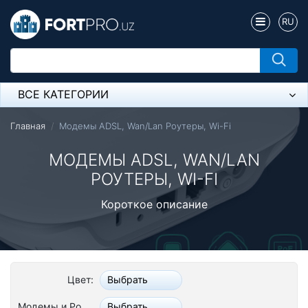
RU
ВСЕ КАТЕГОРИИ
Микрофон
Главная
Модемы ADSL, Wan/Lan Роутеры, Wi-Fi
Напольные розетки
МОДЕМЫ ADSL, WAN/LAN
РОУТЕРЫ, WI-FI
Оборудование Mikrotik
Короткое описание
Пылесос
Спикерфон
Модемы ADSL, Wan/Lan Роутеры, Wi-Fi
Цвет:
Выбрать
IP Телефония
Модемы и Роутеры:
Выбрать