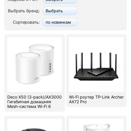
Стереосистемы
Выбрать бренд:
Выбрать
Серверное оборудование
Сортировать:
по новинкам
UPS Источники бесперебойного питания
Мышки и Клавиатуры
Наушники
Сетевое оборудование
Системы охлаждения
Видеоконференцсвязь
Deco X50 (3-pack)/AX3000
Wi-Fi роутер TP-Link Archer
Гигабитная домашняя
AX72 Pro
Digital Signage
Mesh-система Wi-Fi 6
Видеонаблюдение
Компьютеры Fujitsu