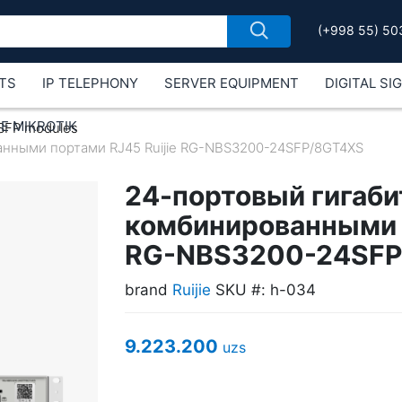
(+998 55) 50
TS
IP TELEPHONY
SERVER EQUIPMENT
DIGITAL SI
Е MIKROTIK
SFP modules
анными портами RJ45 Ruijie RG-NBS3200-24SFP/8GT4XS
24-портовый гигаби
комбинированными п
RG-NBS3200-24SFP
brand
Ruijie
SKU #: h-034
9.223.200
uzs