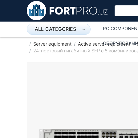
PC COMPONEN
ALL CATEGORIES
Микрофон
ОБОРУДОВАНИ
Server equipment
Active server equipment
24-портовый гигабитный SFP с 8 комбиниров
Напольные розетки
Оборудование Mikrotik
Пылесос
Спикерфон
ADSL, Wan / Lan Routers, Wi-Fi
IP Telephony
Stereo systems