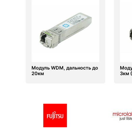
Модуль WDM, дальность до
Моду
20км
3км 