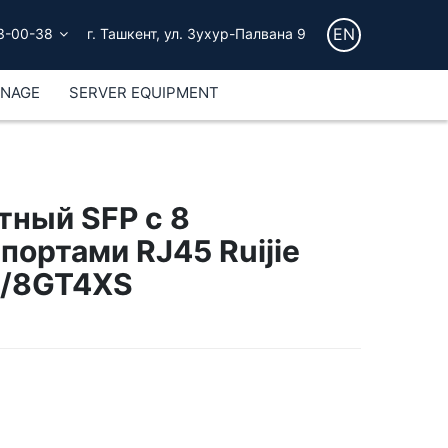
EN
3-00-38
г. Ташкент, ул. Зухур-Палвана 9
GNAGE
SERVER EQUIPMENT
тный SFP с 8
ортами RJ45 Ruijie
/8GT4XS