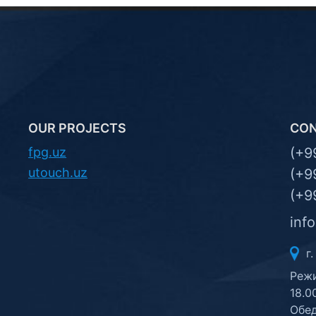
OUR PROJECTS
CO
fpg.uz
(+9
utouch.uz
(+9
(+9
inf
г.
Режи
18.0
Обед