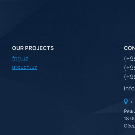
OUR PROJECTS
CO
fpg.uz
(+9
utouch.uz
(+9
(+9
inf
г.
Режи
18.0
Обед