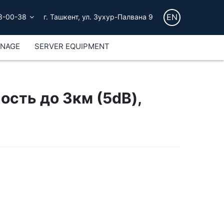
EN
3-00-38
г. Ташкент, ул. Зухур-Палвана 9
GNAGE
SERVER EQUIPMENT
сть до 3км (5dB),