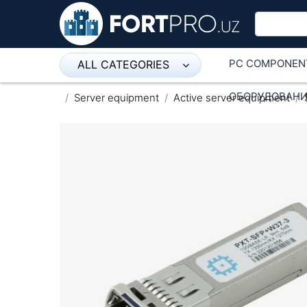
PC COMPONEN
ALL CATEGORIES
Микрофон
ОБОРУДОВАНИ
Server equipment
Active server equipment
Напольные розетки
Оборудование Mikrotik
Пылесос
Спикерфон
ADSL, Wan / Lan Routers, Wi-Fi
IP Telephony
Stereo systems