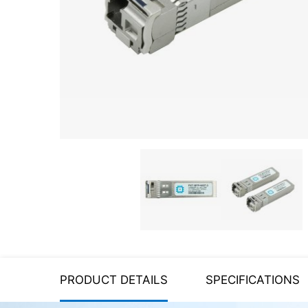
Server equipment
UPS Uninterruptible Power
Supply
Headphones
Mouses and keybords
Cooling systems
Server equipment
Video conferencing
Digital Signage
Video surveillance
PRODUCT DETAILS
SPECIFICATIONS
PC