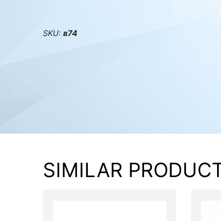
PC components
SKU:
в74
SIMILAR PRODUC