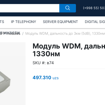
(+998 55) 50
TS
IP TELEPHONY
SERVER EQUIPMENT
DIGITAL SI
Е MIKROTIK
SFP modules
Модуль WDM, дальность до 3км (5dB), 1330нм
Модуль WDM, дально
1330нм
SKU #: в74
497.310
uzs