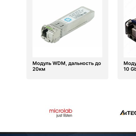
Модуль WDM, дальность до
Моду
20км
10 G