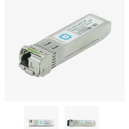
Stereo systems
Server equipment
UPS Uninterruptible Power Supply
Headphones
Mouses and keybords
Cooling systems
Server equipment
Video conferencing
Digital Signage
Video surveillance
PC