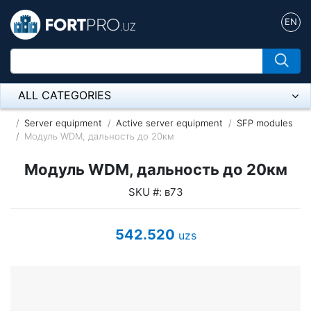
EN
ALL CATEGORIES
Микрофон
Server equipment
Active server equipment
SFP modules
Модуль WDM, дальность до 20км
Напольные розетки
Модуль WDM, дальность до 20км
Оборудование Mikrotik
SKU #: в73
Пылесос
542.520
uzs
Спикерфон
ADSL, Wan / Lan Routers, Wi-Fi
IP Telephony