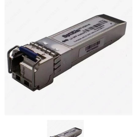
Stereo systems
Server equipment
UPS Uninterruptible Power Supply
Headphones
Mouses and keybords
Cooling systems
Server equipment
Video conferencing
Digital Signage
Video surveillance
PC