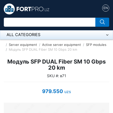
EN
ALL CATEGORIES
Микрофон
Server equipment
Active server equipment
SFP modules
Модуль SFP DUAL Fiber SM 10 Gbps 20 km
Напольные розетки
Модуль SFP DUAL Fiber SM 10 Gbps
Оборудование Mikrotik
20 km
SKU #: в71
Пылесос
Спикерфон
979.550
uzs
ADSL, Wan / Lan Routers, Wi-Fi
IP Telephony