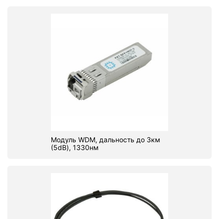
Модуль WDM, дальность до 3км
(5dB), 1330нм