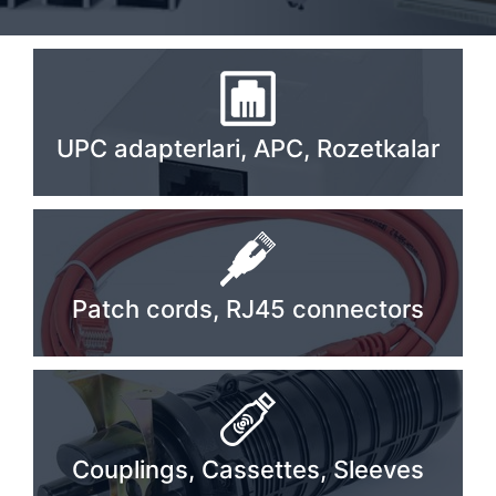
Stereo systems
Server equipment
UPS Uninterruptible Power Supply
UPC adapterlari, APC, Rozetkalar
Headphones
Mouses and keybords
Cooling systems
Server equipment
Patch cords, RJ45 connectors
Video conferencing
Digital Signage
Video surveillance
Couplings, Cassettes, Sleeves
PC