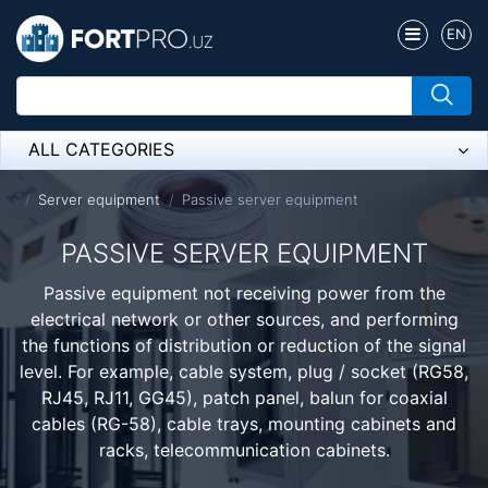
EN
ALL CATEGORIES
Микрофон
Server equipment
Passive server equipment
Напольные розетки
PASSIVE SERVER EQUIPMENT
Оборудование Mikrotik
Passive equipment not receiving power from the
electrical network or other sources, and performing
Пылесос
the functions of distribution or reduction of the signal
level. For example, cable system, plug / socket (RG58,
Спикерфон
RJ45, RJ11, GG45), patch panel, balun for coaxial
ADSL, Wan / Lan Routers, Wi-Fi
cables (RG-58), cable trays, mounting cabinets and
racks, telecommunication cabinets.
IP Telephony