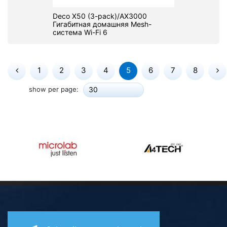
Deco X50 (3-pack)/AX3000
Гигабитная домашняя Mesh-
система Wi-Fi 6
1
2
3
4
5
6
7
8
show per page:
30