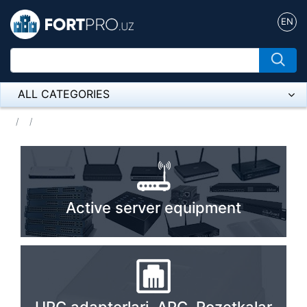
EN
ALL CATEGORIES
Микрофон
Напольные розетки
Оборудование Mikrotik
Active server equipment
Пылесос
Спикерфон
ADSL, Wan / Lan Routers, Wi-Fi
IP Telephony