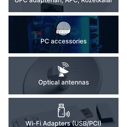
UPC adapterlari, APC, Rozetkalar
Stereo systems
Server equipment
UPS Uninterruptible Power Supply
PC accessories
Headphones
Mouses and keybords
Cooling systems
Server equipment
Optical antennas
Video conferencing
Digital Signage
Video surveillance
Wi-Fi Adapters (USB/PCI)
PC