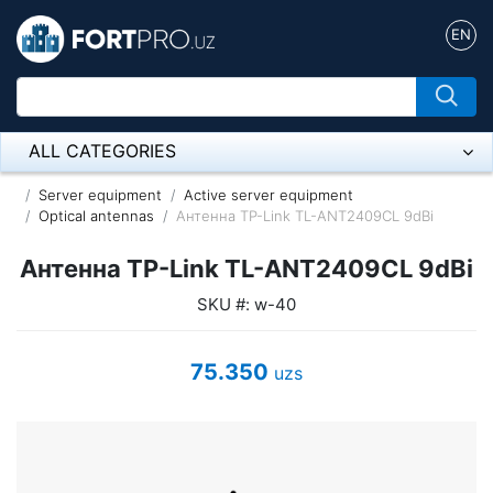
EN
ALL CATEGORIES
Микрофон
Server equipment
Active server equipment
Optical antennas
Антенна TP-Link TL-ANT2409CL 9dBi
Напольные розетки
Антенна TP-Link TL-ANT2409CL 9dBi
Оборудование Mikrotik
SKU #: w-40
Пылесос
75.350
uzs
Спикерфон
ADSL, Wan / Lan Routers, Wi-Fi
IP Telephony