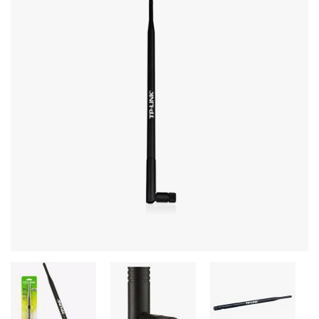
Stereo systems
Server equipment
UPS Uninterruptible Power Supply
Headphones
Mouses and keybords
Cooling systems
Server equipment
Video conferencing
Digital Signage
Video surveillance
PC