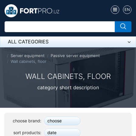
EN
ALL CATEGORIES
Микрофон
Server equipment
Passive server equipment
Wall cabinets, floor
Напольные розетки
WALL CABINETS, FLOOR
Оборудование Mikrotik
category short description
Пылесос
Спикерфон
ADSL, Wan / Lan Routers, Wi-Fi
choose brand:
choose
IP Telephony
sort products:
date