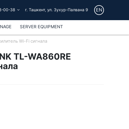
EN
3-00-38
г. Ташкент, ул. Зухур-Палвана 9
GNAGE
SERVER EQUIPMENT
илитель Wi-Fi сигнала
LINK TL-WA860RE
нала