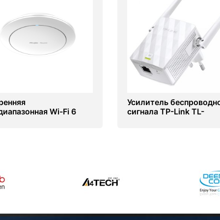
ренняя
Усилитель беспроводн
диапазонная Wi-Fi 6
сигнала TP-Link TL-
 доступа Ruijie Reyee
WA855RE
AP2266