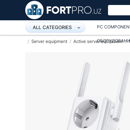
PC COMPONEN
ALL CATEGORIES
Микрофон
ОБОРУДОВАНИ
Server equipment
Active server equipment
Напольные розетки
Оборудование Mikrotik
Пылесос
Спикерфон
ADSL, Wan / Lan Routers, Wi-Fi
IP Telephony
Stereo systems