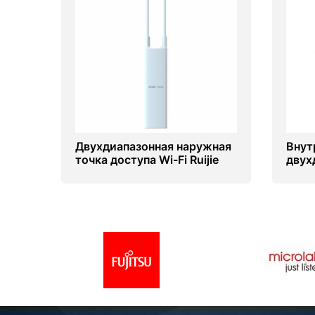
Двухдиапазонная наружная
Внут
точка доступа Wi-Fi Ruijie
двух
Reyee RG-RAP52-OD
точка
RG-R