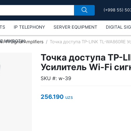
(+998 55) 50
TS
IP TELEPHONY
SERVER EQUIPMENT
DIGITAL SI
Е MIKROTIK
Wi-Fi Signal Amplifiers
Точка доступа TP-LINK TL-WA860RE Ус
Точка доступа TP-
Усилитель Wi-Fi сиг
SKU #: w-39
256.190
uzs