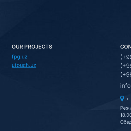
OUR PROJECTS
CO
fpg.uz
(+9
utouch.uz
(+9
(+9
inf
г.
Режи
18.0
Обед