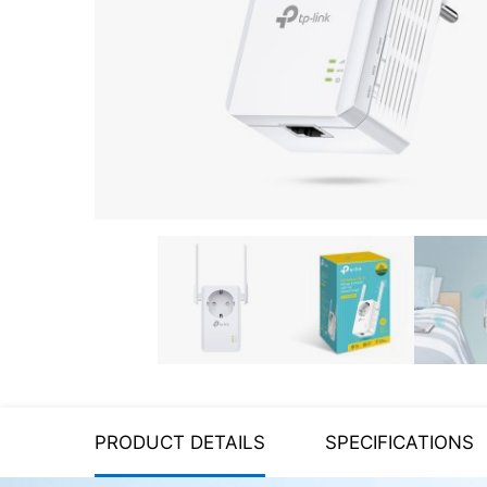
Server equipment
UPS Uninterruptible Power
Supply
Headphones
Mouses and keybords
Cooling systems
Server equipment
Video conferencing
Digital Signage
Video surveillance
PRODUCT DETAILS
SPECIFICATIONS
PC