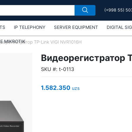
(+998 55) 50
TS
IP TELEPHONY
SERVER EQUIPMENT
DIGITAL SI
Е MIKROTIK
еорегистратор TP-Link VIGI NVR1016H
Видеорегистратор T
SKU #: t-0113
1.582.350
uzs