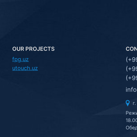
OUR PROJECTS
CO
fpg.uz
(+9
utouch.uz
(+9
(+9
inf
г.
Режи
18.0
Обед