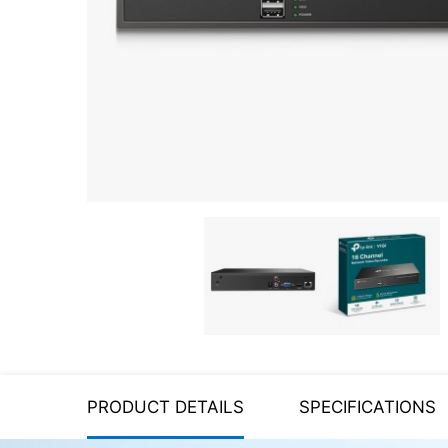
Server equipment
UPS Uninterruptible Power
Supply
Headphones
Mouses and keybords
Cooling systems
Server equipment
Video conferencing
Digital Signage
Video surveillance
PRODUCT DETAILS
SPECIFICATIONS
PC