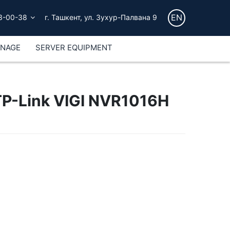
EN
3-00-38
г. Ташкент, ул. Зухур-Палвана 9
GNAGE
SERVER EQUIPMENT
P-Link VIGI NVR1016H