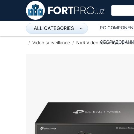
PC COMPONEN
ALL CATEGORIES
Микрофон
ОБОРУДОВАНИ
Video surveillance
NVR Video recorders
Вид
Напольные розетки
Оборудование Mikrotik
Пылесос
Спикерфон
ADSL, Wan / Lan Routers, Wi-Fi
IP Telephony
Stereo systems