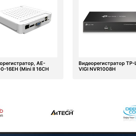
орегистратор, AE-
Видеорегистратор TP-L
0-16EH (Mini II 16CH
VIGI NVR1008H