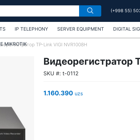
(+998 55) 50
TS
IP TELEPHONY
SERVER EQUIPMENT
DIGITAL SI
Е MIKROTIK
еорегистратор TP-Link VIGI NVR1008H
Видеорегистратор T
SKU #: t-0112
1.160.390
uzs