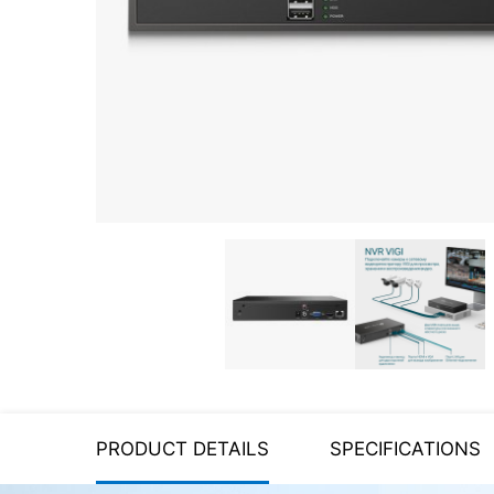
Server equipment
UPS Uninterruptible Power
Supply
Headphones
Mouses and keybords
Cooling systems
Server equipment
Video conferencing
Digital Signage
Video surveillance
PRODUCT DETAILS
SPECIFICATIONS
PC