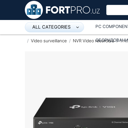
PC COMPONEN
ALL CATEGORIES
Микрофон
ОБОРУДОВАНИ
Video surveillance
NVR Video recorders
Вид
Напольные розетки
Оборудование Mikrotik
Пылесос
Спикерфон
ADSL, Wan / Lan Routers, Wi-Fi
IP Telephony
Stereo systems