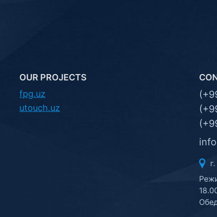
OUR PROJECTS
CO
fpg.uz
(+9
utouch.uz
(+9
(+9
inf
г.
Режи
18.0
Обед