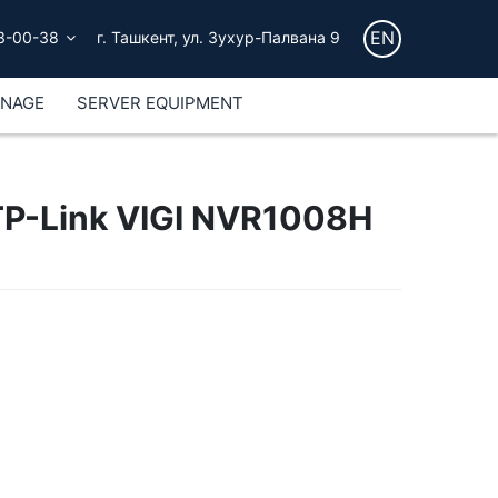
EN
3-00-38
г. Ташкент, ул. Зухур-Палвана 9
GNAGE
SERVER EQUIPMENT
P-Link VIGI NVR1008H