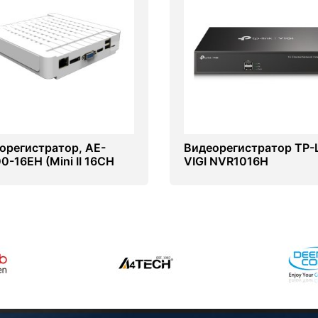
орегистратор, AE-
Видеорегистратор TP-L
0-16EH (Mini II 16CH
VIGI NVR1016H