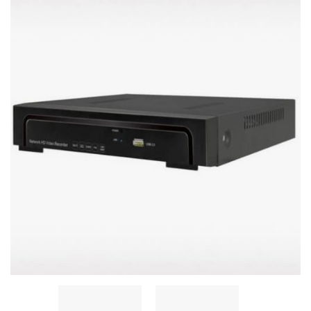
Stereo systems
Server equipment
UPS Uninterruptible Power Supply
Headphones
Mouses and keybords
Cooling systems
Server equipment
Video conferencing
Digital Signage
Video surveillance
PC