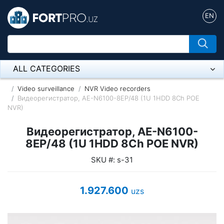
EN
ALL CATEGORIES
Микрофон
Video surveillance
NVR Video recorders
Видеорегистратор, AE-N6100-8EP/48 (1U 1HDD 8Ch POE
NVR)
Напольные розетки
Видеорегистратор, AE-N6100-
Оборудование Mikrotik
8EP/48 (1U 1HDD 8Ch POE NVR)
Пылесос
SKU #: s-31
Спикерфон
1.927.600
uzs
ADSL, Wan / Lan Routers, Wi-Fi
IP Telephony