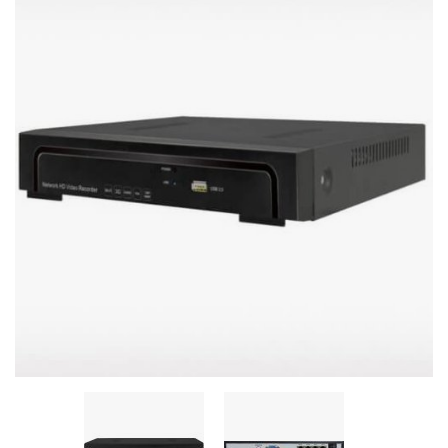
Stereo systems
Server equipment
UPS Uninterruptible Power Supply
Headphones
Mouses and keybords
Cooling systems
Server equipment
Video conferencing
Digital Signage
Video surveillance
PC