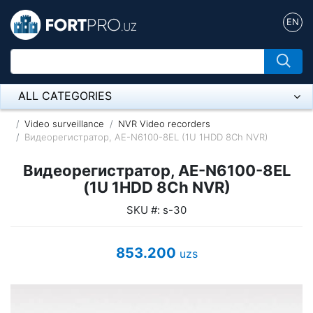
EN
ALL CATEGORIES
Микрофон
Video surveillance
NVR Video recorders
Видеорегистратор, AE-N6100-8EL (1U 1HDD 8Ch NVR)
Напольные розетки
Видеорегистратор, AE-N6100-8EL
Оборудование Mikrotik
(1U 1HDD 8Ch NVR)
SKU #: s-30
Пылесос
Спикерфон
853.200
uzs
ADSL, Wan / Lan Routers, Wi-Fi
IP Telephony