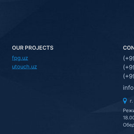
OUR PROJECTS
CO
fpg.uz
(+9
utouch.uz
(+9
(+9
inf
г.
Режи
18.0
Обед