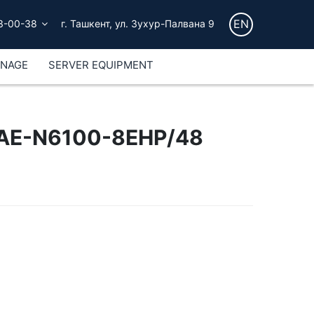
EN
3-00-38
г. Ташкент, ул. Зухур-Палвана 9
GNAGE
SERVER EQUIPMENT
 AE-N6100-8EHP/48