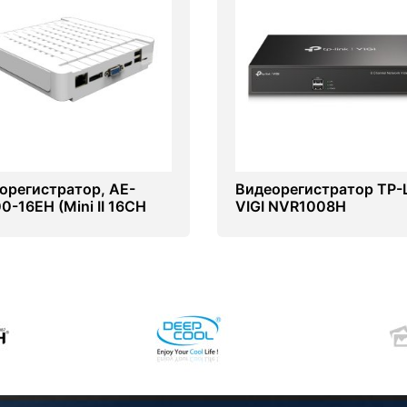
орегистратор, AE-
Видеорегистратор TP-L
0-16EH (Mini II 16CH
VIGI NVR1008H