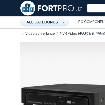
PC COMPONEN
ALL CATEGORIES
Микрофон
ОБОРУДОВАНИ
Video surveillance
NVR Video recorders
Вид
Напольные розетки
Оборудование Mikrotik
Пылесос
Спикерфон
ADSL, Wan / Lan Routers, Wi-Fi
IP Telephony
Stereo systems