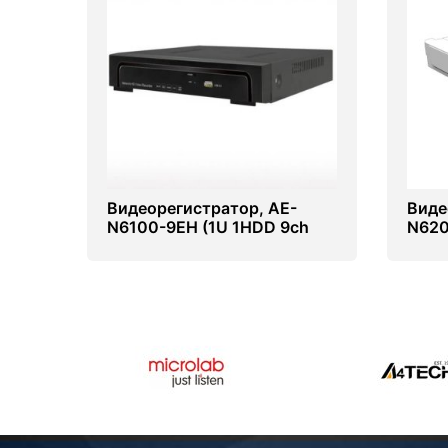
Видеорегистратор, AE-
Виде
N6100-9EH (1U 1HDD 9ch
N620
NVR)
NVR)