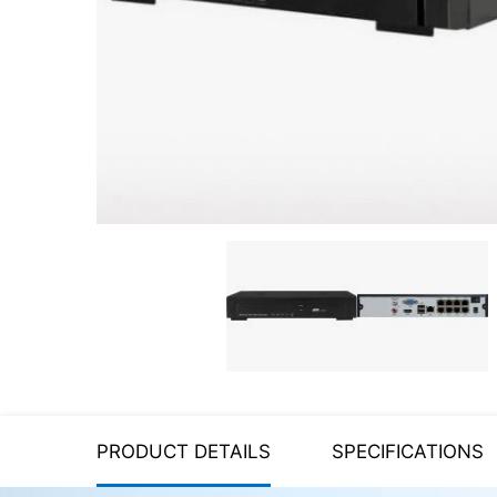
Server equipment
UPS Uninterruptible Power
Supply
Headphones
Mouses and keybords
Cooling systems
Server equipment
Video conferencing
Digital Signage
Video surveillance
PRODUCT DETAILS
SPECIFICATIONS
PC