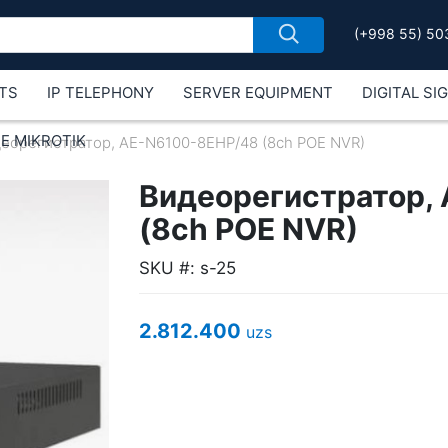
(+998 55) 50
TS
IP TELEPHONY
SERVER EQUIPMENT
DIGITAL SI
Е MIKROTIK
еорегистратор, AE-N6100-8EHP/48 (8ch POE NVR)
Видеорегистратор,
(8ch POE NVR)
SKU #: s-25
2.812.400
uzs