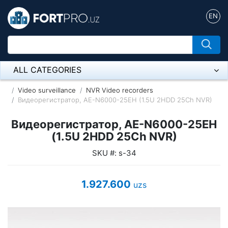
EN
ALL CATEGORIES
Микрофон
Video surveillance
NVR Video recorders
Видеорегистратор, AE-N6000-25EH (1.5U 2HDD 25Ch NVR)
Напольные розетки
Видеорегистратор, AE-N6000-25EH
Оборудование Mikrotik
(1.5U 2HDD 25Ch NVR)
SKU #: s-34
Пылесос
Спикерфон
1.927.600
uzs
ADSL, Wan / Lan Routers, Wi-Fi
IP Telephony