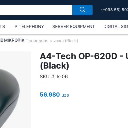
(+998 55) 50
TS
IP TELEPHONY
SERVER EQUIPMENT
DIGITAL SI
Е MIKROTIK
-620D - USB Проводная мышка (Black)
A4-Tech OP-620D -
(Black)
SKU #: k-06
56.980
uzs