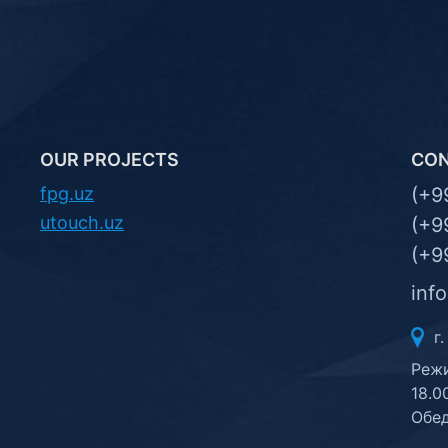
OUR PROJECTS
CO
fpg.uz
(+9
utouch.uz
(+9
(+9
inf
г.
Режи
18.0
Обед