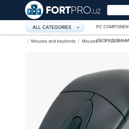
PC COMPONEN
ALL CATEGORIES
Микрофон
ОБОРУДОВАНИ
Mouses and keybords
Mouses
A4-Tech OP
Напольные розетки
Оборудование Mikrotik
Пылесос
Спикерфон
ADSL, Wan / Lan Routers, Wi-Fi
IP Telephony
Stereo systems