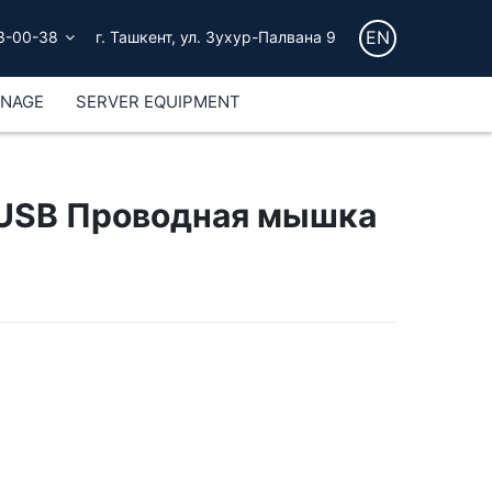
EN
3-00-38
г. Ташкент, ул. Зухур-Палвана 9
GNAGE
SERVER EQUIPMENT
 USB Проводная мышка