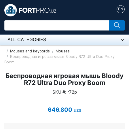
EN
ALL CATEGORIES
Микрофон
Mouses and keybords
Mouses
Беспроводная игровая мышь Bloody R72 Ultra Duo Proxy
Boom
Напольные розетки
Беспроводная игровая мышь Bloody
Оборудование Mikrotik
R72 Ultra Duo Proxy Boom
Пылесос
SKU #: r72p
Спикерфон
646.800
uzs
ADSL, Wan / Lan Routers, Wi-Fi
IP Telephony