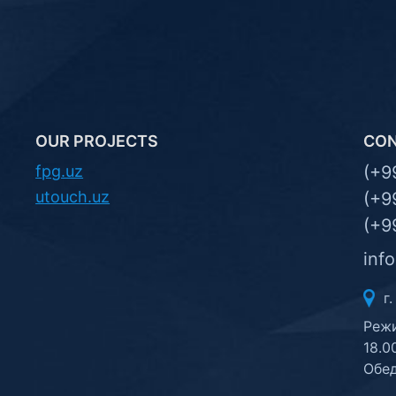
OUR PROJECTS
CO
fpg.uz
(+9
utouch.uz
(+9
(+9
inf
г.
Режи
18.0
Обед