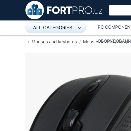
PC COMPONEN
ALL CATEGORIES
Микрофон
ОБОРУДОВАНИ
Mouses and keybords
Mouses
USB Беспро
Напольные розетки
Оборудование Mikrotik
Пылесос
Спикерфон
ADSL, Wan / Lan Routers, Wi-Fi
IP Telephony
Stereo systems