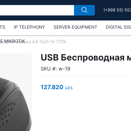
(+998 55) 50
TS
IP TELEPHONY
SERVER EQUIPMENT
DIGITAL SI
Е MIKROTIK
водная мышка A4-Tech N-770X
USB Беспроводная 
SKU #: w-19
127.820
uzs