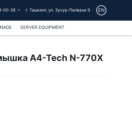
EN
3-00-38
г. Ташкент, ул. Зухур-Палвана 9
GNAGE
SERVER EQUIPMENT
мышка A4-Tech N-770X