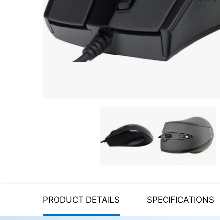
Server equipment
UPS Uninterruptible Power
Supply
Headphones
Mouses and keybords
Cooling systems
Server equipment
Video conferencing
Digital Signage
Video surveillance
PRODUCT DETAILS
SPECIFICATIONS
PC