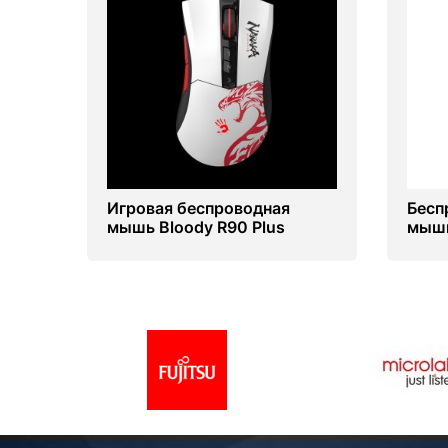
Игровая беспроводная
Бесп
мышь Bloody R90 Plus
мышь
Naraka edition
Rene