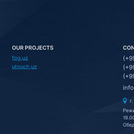
OUR PROJECTS
CO
fpg.uz
(+9
utouch.uz
(+9
(+9
inf
г.
Режи
18.0
Обед