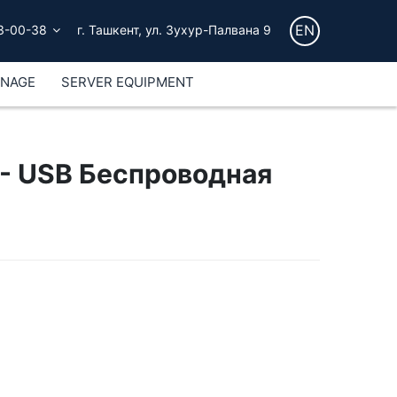
EN
3-00-38
г. Ташкент, ул. Зухур-Палвана 9
GNAGE
SERVER EQUIPMENT
- USB Беспроводная