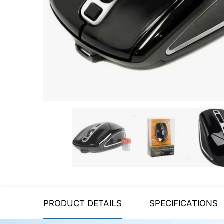
Server equipment
UPS Uninterruptible Power
Supply
Headphones
Mouses and keybords
Cooling systems
Server equipment
Video conferencing
Digital Signage
Video surveillance
PRODUCT DETAILS
SPECIFICATIONS
PC