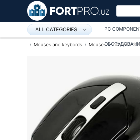
PC COMPONEN
ALL CATEGORIES
Микрофон
ОБОРУДОВАНИ
Mouses and keybords
Mouses
A4-Tech G1
Напольные розетки
Оборудование Mikrotik
Пылесос
Спикерфон
ADSL, Wan / Lan Routers, Wi-Fi
IP Telephony
Stereo systems