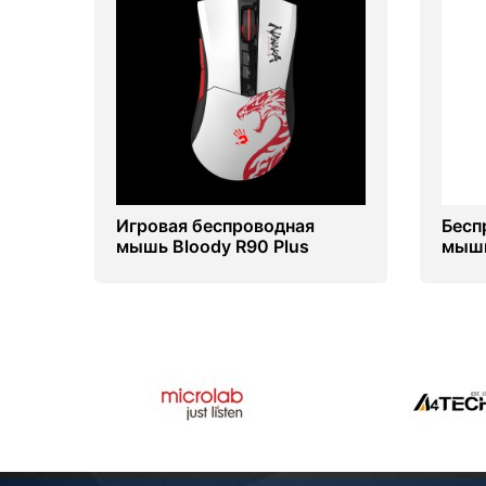
Игровая беспроводная
Бесп
мышь Bloody R90 Plus
мышь
Naraka edition
Rene