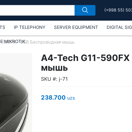
(+998 55) 50
TS
IP TELEPHONY
SERVER EQUIPMENT
DIGITAL SI
Е MIKROTIK
1-590FX - USB Беспроводная мышь
A4-Tech G11-590FX 
мышь
SKU #: j-71
238.700
uzs