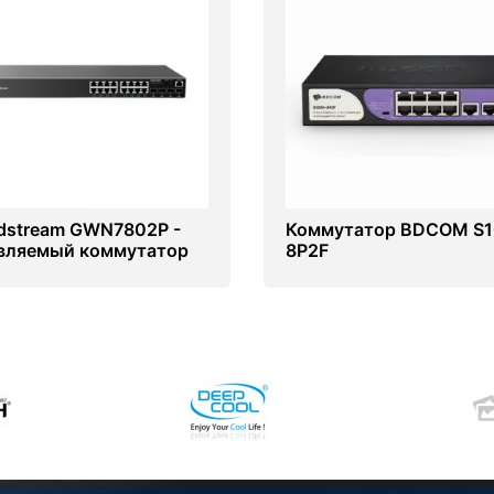
dstream GWN7802P -
Коммутатор BDCOM S1
вляемый коммутатор
8P2F