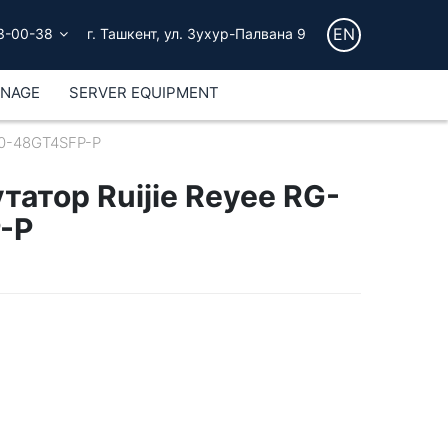
EN
3-00-38
г. Ташкент, ул. Зухур-Палвана 9
GNAGE
SERVER EQUIPMENT
00-48GT4SFP-P
атор Ruijie Reyee RG-
-P