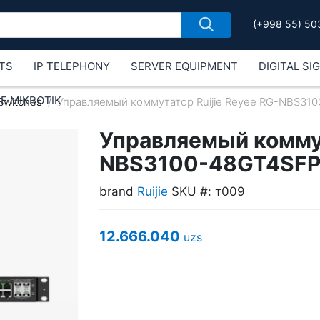
(+998 55) 50
TS
IP TELEPHONY
SERVER EQUIPMENT
DIGITAL SI
Е MIKROTIK
Switches
Управляемый коммутатор Ruijie Reyee RG-NBS31
Управляемый коммут
NBS3100-48GT4SFP
brand
Ruijie
SKU #: т009
12.666.040
uzs