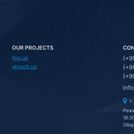
OUR PROJECTS
CO
fpg.uz
(+9
utouch.uz
(+9
(+9
inf
г.
Режи
18.0
Обед