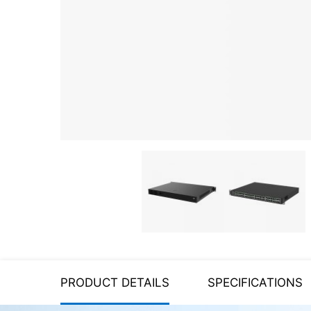
Server equipment
UPS Uninterruptible Power
Supply
Headphones
Mouses and keybords
Cooling systems
Server equipment
Video conferencing
Digital Signage
Video surveillance
PRODUCT DETAILS
SPECIFICATIONS
PC