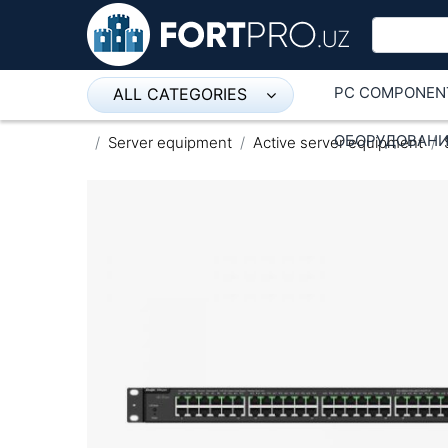
PC COMPONEN
ALL CATEGORIES
Микрофон
ОБОРУДОВАНИ
Server equipment
Active server equipment
Напольные розетки
Оборудование Mikrotik
Пылесос
Спикерфон
ADSL, Wan / Lan Routers, Wi-Fi
IP Telephony
Stereo systems