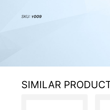
PC components
SKU:
т009
SIMILAR PRODUC