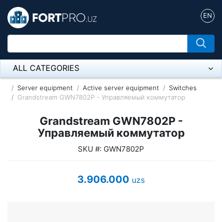
EN
ALL CATEGORIES
Микрофон
Server equipment
Active server equipment
Switches
Grandstream GWN7802P - Управляемый коммутатор
Напольные розетки
Grandstream GWN7802P -
Оборудование Mikrotik
Управляемый коммутатор
SKU #: GWN7802P
Пылесос
Спикерфон
3.906.000
uzs
ADSL, Wan / Lan Routers, Wi-Fi
IP Telephony