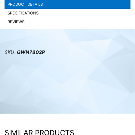
PRODUCT DETAILS
PC components
SPECIFICATIONS
REVIEWS
SKU:
GWN7802P
SIMILAR PRODUCTS