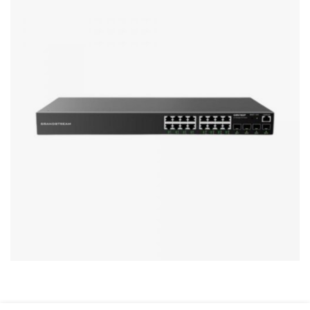
Stereo systems
Server equipment
UPS Uninterruptible Power Supply
Headphones
Mouses and keybords
Cooling systems
Server equipment
Video conferencing
Digital Signage
Video surveillance
PC