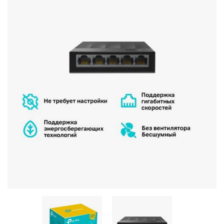
Stereo systems
Server equipment
UPS Uninterruptible Power Supply
Headphones
Mouses and keybords
Cooling systems
Server equipment
Video conferencing
Digital Signage
Video surveillance
PC