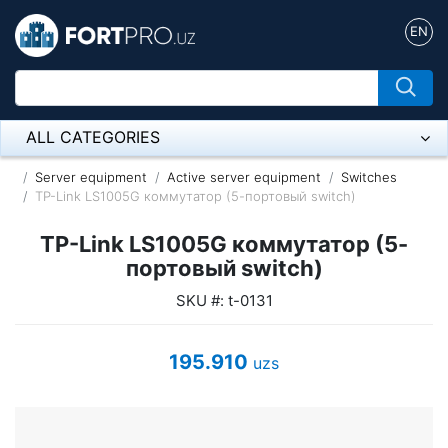
EN
ALL CATEGORIES
Микрофон
Server equipment
Active server equipment
Switches
TP-Link LS1005G коммутатор (5-портовый switch)
Напольные розетки
TP-Link LS1005G коммутатор (5-
Оборудование Mikrotik
портовый switch)
SKU #: t-0131
Пылесос
Спикерфон
195.910
uzs
ADSL, Wan / Lan Routers, Wi-Fi
IP Telephony