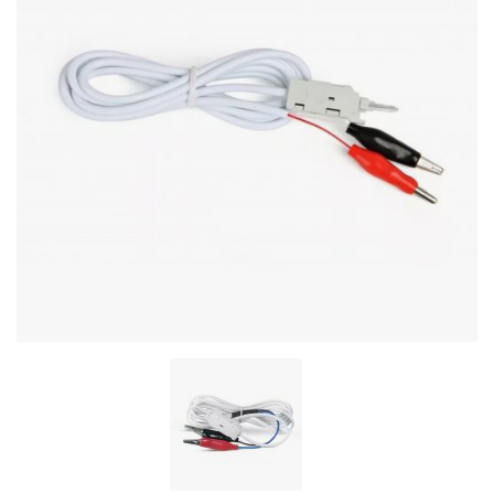
Stereo systems
Server equipment
UPS Uninterruptible Power Supply
Headphones
Mouses and keybords
Cooling systems
Server equipment
Video conferencing
Digital Signage
Video surveillance
PC