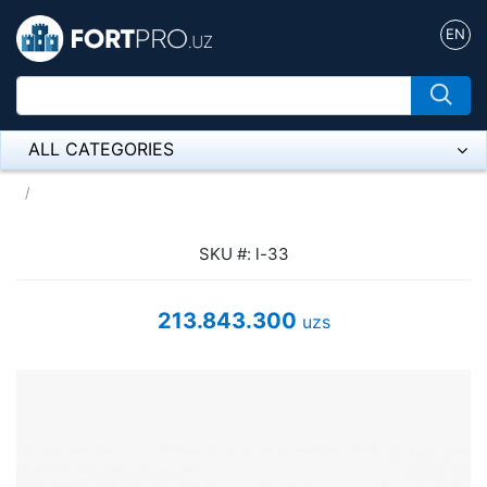
EN
ALL CATEGORIES
Микрофон
Напольные розетки
SKU #: l-33
Оборудование Mikrotik
213.843.300
uzs
Пылесос
Спикерфон
ADSL, Wan / Lan Routers, Wi-Fi
IP Telephony