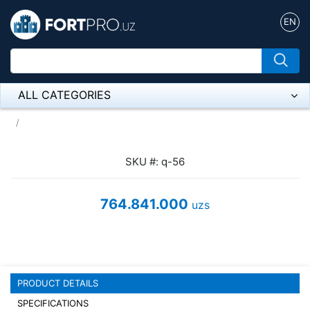
EN
ALL CATEGORIES
Микрофон
Напольные розетки
SKU #: q-56
Оборудование Mikrotik
764.841.000
uzs
Пылесос
Спикерфон
ADSL, Wan / Lan Routers, Wi-Fi
PRODUCT DETAILS
IP Telephony
SPECIFICATIONS