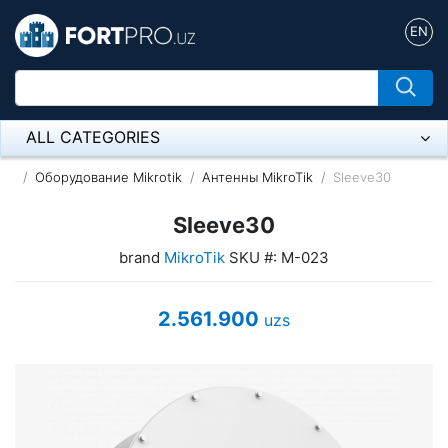
EN
ALL CATEGORIES
Микрофон
Оборудование Mikrotik
Антенны MikroTik
Sleeve30
Напольные розетки
Sleeve30
brand
MikroTik
SKU #: M-023
Оборудование Mikrotik
Пылесос
2.561.900
uzs
Спикерфон
ADSL, Wan / Lan Routers, Wi-Fi
IP Telephony