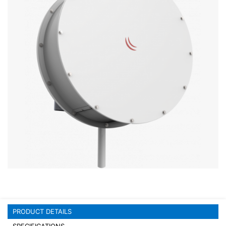
Stereo systems
Server equipment
UPS Uninterruptible Power Supply
Headphones
Mouses and keybords
Cooling systems
Server equipment
Video conferencing
Digital Signage
Video surveillance
PRODUCT DETAILS
PC