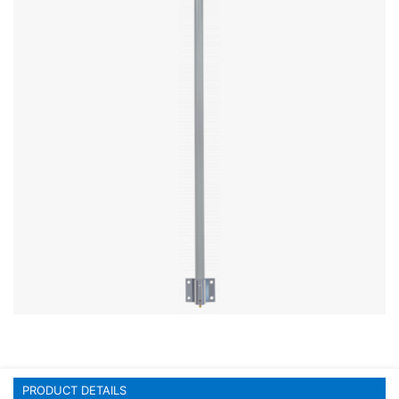
Stereo systems
Server equipment
UPS Uninterruptible Power Supply
Headphones
Mouses and keybords
Cooling systems
Server equipment
Video conferencing
Digital Signage
Video surveillance
PRODUCT DETAILS
PC