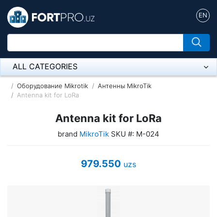
EN
ALL CATEGORIES
Микрофон
Оборудование Mikrotik
Антенны MikroTik
Antenna kit for LoRa
Напольные розетки
Antenna kit for LoRa
Оборудование Mikrotik
brand
MikroTik
SKU #: M-024
Пылесос
979.550
uzs
Спикерфон
ADSL, Wan / Lan Routers, Wi-Fi
IP Telephony