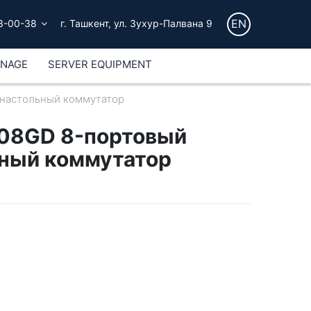
EN
3-00-38
г. Ташкент, ул. Зухур-Палвана 9
GNAGE
SERVER EQUIPMENT
 настольный коммутатор
108GD 8-портовый
ьный коммутатор