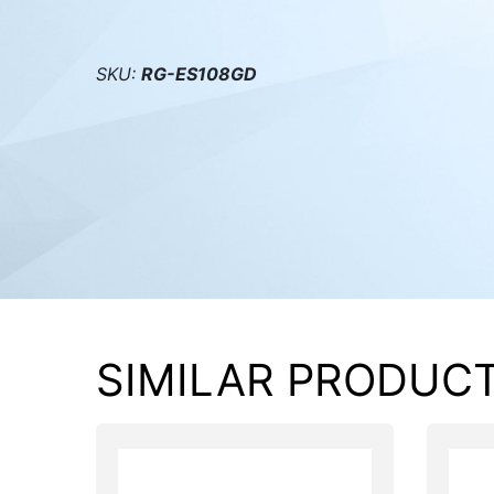
PC components
SKU:
RG-ES108GD
SIMILAR PRODUC