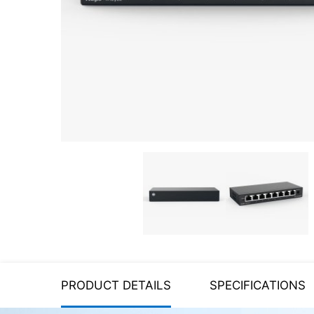
Server equipment
UPS Uninterruptible Power
Supply
Headphones
Mouses and keybords
Cooling systems
Server equipment
Video conferencing
Digital Signage
Video surveillance
PRODUCT DETAILS
SPECIFICATIONS
PC