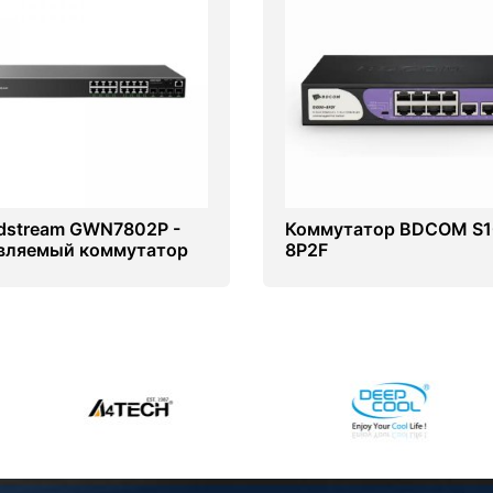
dstream GWN7802P -
Коммутатор BDCOM S1
вляемый коммутатор
8P2F