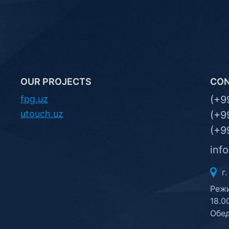
OUR PROJECTS
CO
fpg.uz
(+9
utouch.uz
(+9
(+9
inf
г.
Режи
18.0
Обед