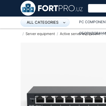
PC COMPONEN
ALL CATEGORIES
Микрофон
ОБОРУДОВАНИ
Server equipment
Active server equipment
Напольные розетки
Оборудование Mikrotik
Пылесос
Спикерфон
ADSL, Wan / Lan Routers, Wi-Fi
IP Telephony
Stereo systems