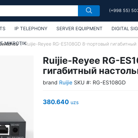
(+998 55) 50
TS
IP TELEPHONY
SERVER EQUIPMENT
DIGITAL SI
Е MIKROTIK
Switches
Ruijie-Reyee RG-ES108GD 8-портовый гигабитный
Ruijie-Reyee RG-ES
гигабитный настол
brand
Ruijie
SKU #: RG-ES108GD
380.640
uzs