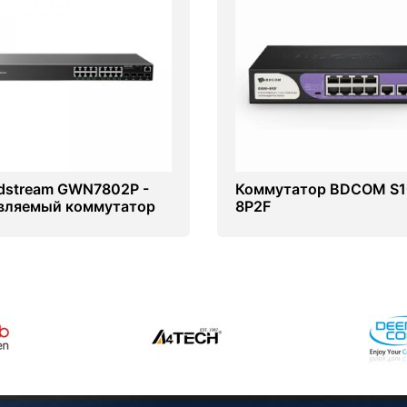
dstream GWN7802P -
Коммутатор BDCOM S1
вляемый коммутатор
8P2F