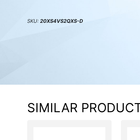
PC components
SKU:
20XS4VS2QXS-D
SIMILAR PRODUC