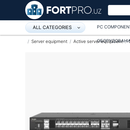
PC COMPONEN
ALL CATEGORIES
Микрофон
ОБОРУДОВАНИ
Server equipment
Active server equipment
Напольные розетки
Оборудование Mikrotik
Пылесос
Спикерфон
ADSL, Wan / Lan Routers, Wi-Fi
IP Telephony
Stereo systems