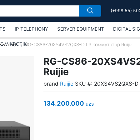
(+998 55) 50
TS
IP TELEPHONY
SERVER EQUIPMENT
DIGITAL SI
Е MIKROTIK
Switches
RG-CS86-20XS4VS2QXS-D L3 коммутатор Ruijie
RG-CS86-20XS4VS2
Ruijie
brand
Ruijie
SKU #: 20XS4VS2QXS-D
134.200.000
uzs