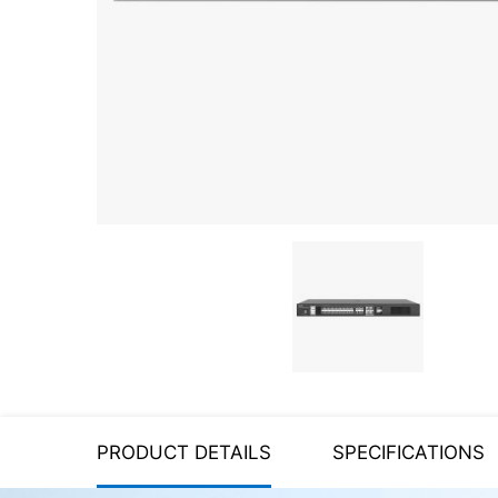
Server equipment
UPS Uninterruptible Power
Supply
Headphones
Mouses and keybords
Cooling systems
Server equipment
Video conferencing
Digital Signage
Video surveillance
PRODUCT DETAILS
SPECIFICATIONS
PC