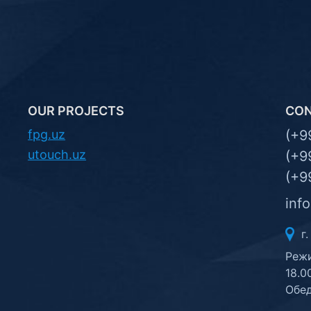
OUR PROJECTS
CO
fpg.uz
(+9
utouch.uz
(+9
(+9
inf
г.
Режи
18.0
Обед