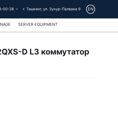
EN
3-00-38
г. Ташкент, ул. Зухур-Палвана 9
GNAGE
SERVER EQUIPMENT
QXS-D L3 коммутатор