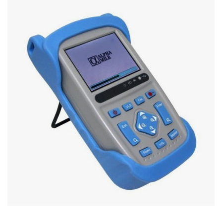
Stereo systems
Server equipment
UPS Uninterruptible Power Supply
Headphones
Mouses and keybords
Cooling systems
Server equipment
Video conferencing
Digital Signage
Video surveillance
PC