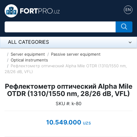
EN
ALL CATEGORIES
Микрофон
Server equipment
Passive server equipment
Optical instruments
Рефлектометр оптический Alpha Mile OTDR (1310/1550 nm,
Напольные розетки
28/26 dB, VFL)
Оборудование Mikrotik
Рефлектометр оптический Alpha Mile
Пылесос
OTDR (1310/1550 nm, 28/26 dB, VFL)
SKU #: k-80
Спикерфон
ADSL, Wan / Lan Routers, Wi-Fi
10.549.000
uzs
IP Telephony