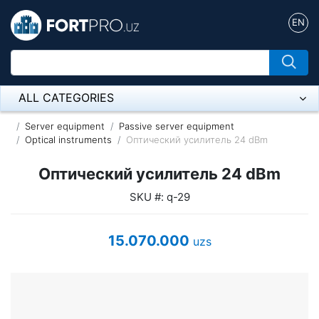
EN
ALL CATEGORIES
Микрофон
Server equipment
Passive server equipment
Optical instruments
Оптический усилитель 24 dBm
Напольные розетки
Оптический усилитель 24 dBm
Оборудование Mikrotik
SKU #: q-29
Пылесос
15.070.000
uzs
Спикерфон
ADSL, Wan / Lan Routers, Wi-Fi
IP Telephony