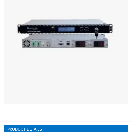
Stereo systems
Server equipment
UPS Uninterruptible Power Supply
Headphones
Mouses and keybords
Cooling systems
Server equipment
Video conferencing
Digital Signage
Video surveillance
PRODUCT DETAILS
PC