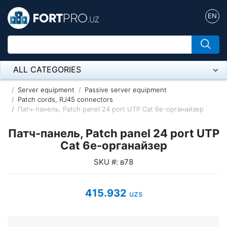
EN
ALL CATEGORIES
Микрофон
Server equipment
Passive server equipment
Patch cords, RJ45 connectors
Патч-панель, Patch panel 24 port UTP Cat 6e-органайзер
Напольные розетки
Патч-панель, Patch panel 24 port UTP
Оборудование Mikrotik
Cat 6e-органайзер
Пылесос
SKU #: в78
Спикерфон
415.932
uzs
ADSL, Wan / Lan Routers, Wi-Fi
IP Telephony