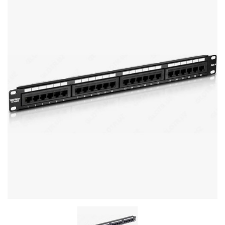
Stereo systems
Server equipment
UPS Uninterruptible Power Supply
Headphones
Mouses and keybords
Cooling systems
Server equipment
Video conferencing
Digital Signage
Video surveillance
PC