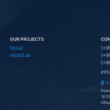
OUR PROJECTS
CO
fpg.uz
(+9
utouch.uz
(+9
(+9
inf
г.
Режи
18.0
Обед