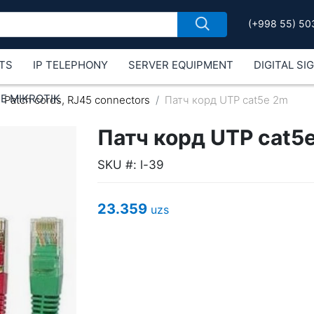
(+998 55) 50
TS
IP TELEPHONY
SERVER EQUIPMENT
DIGITAL SI
Е MIKROTIK
Patch cords, RJ45 connectors
Патч корд UTP cat5e 2m
Патч корд UTP cat5
SKU #: l-39
23.359
uzs