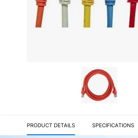
Server equipment
UPS Uninterruptible Power
Supply
Headphones
Mouses and keybords
Cooling systems
Server equipment
Video conferencing
Digital Signage
Video surveillance
PRODUCT DETAILS
SPECIFICATIONS
PC