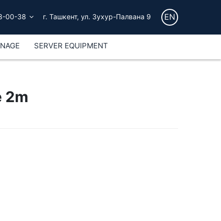
EN
3-00-38
г. Ташкент, ул. Зухур-Палвана 9
GNAGE
SERVER EQUIPMENT
e 2m