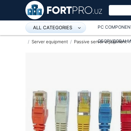
PC COMPONEN
ALL CATEGORIES
Микрофон
ОБОРУДОВАНИ
Server equipment
Passive server equipment
Напольные розетки
Оборудование Mikrotik
Пылесос
Спикерфон
ADSL, Wan / Lan Routers, Wi-Fi
IP Telephony
Stereo systems