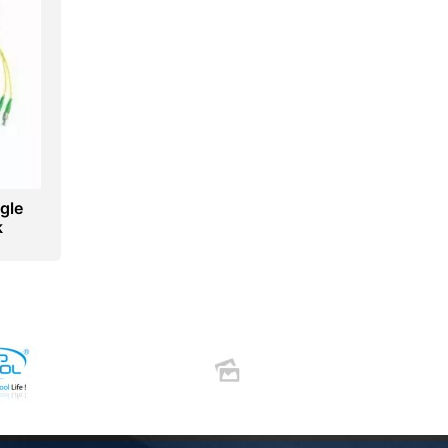
gle
k