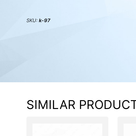
PC components
SKU:
k-97
SIMILAR PRODUC