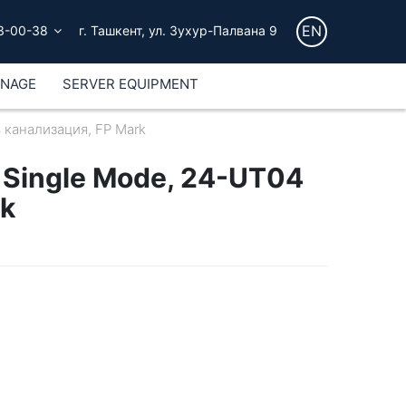
EN
3-00-38
г. Ташкент, ул. Зухур-Палвана 9
GNAGE
SERVER EQUIPMENT
 канализация, FP Mark
 Single Mode, 24-UT04
rk