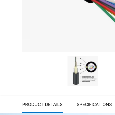
Server equipment
UPS Uninterruptible Power
Supply
Headphones
Mouses and keybords
Cooling systems
Server equipment
Video conferencing
Digital Signage
Video surveillance
PRODUCT DETAILS
SPECIFICATIONS
PC