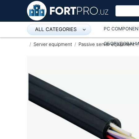
PC COMPONEN
ALL CATEGORIES
Микрофон
ОБОРУДОВАНИ
Server equipment
Passive server equipment
Напольные розетки
Оборудование Mikrotik
Пылесос
Спикерфон
ADSL, Wan / Lan Routers, Wi-Fi
IP Telephony
Stereo systems