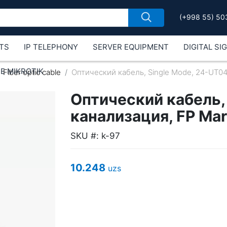
(+998 55) 50
TS
IP TELEPHONY
SERVER EQUIPMENT
DIGITAL SI
Е MIKROTIK
Fiber optic cable
Оптический кабель, Single Mode, 24-UT04
Оптический кабель,
канализация, FP Ma
SKU #: k-97
10.248
uzs