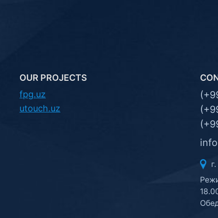
OUR PROJECTS
CO
fpg.uz
(+9
utouch.uz
(+9
(+9
inf
г.
Режи
18.0
Обед