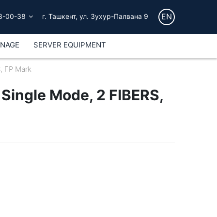
EN
3-00-38
г. Ташкент, ул. Зухур-Палвана 9
GNAGE
SERVER EQUIPMENT
, FP Mark
Single Mode, 2 FIBERS,