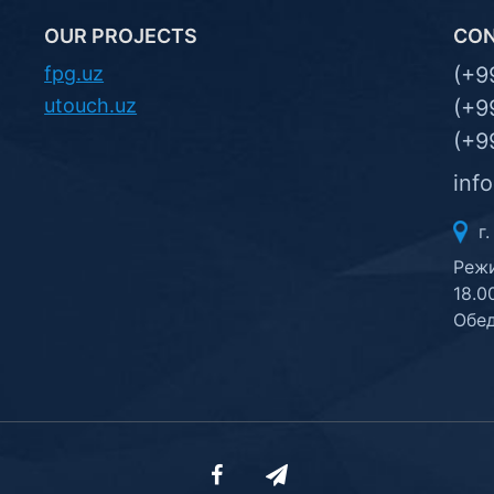
OUR PROJECTS
CO
fpg.uz
(+9
utouch.uz
(+9
(+9
inf
г.
Режи
18.0
Обед