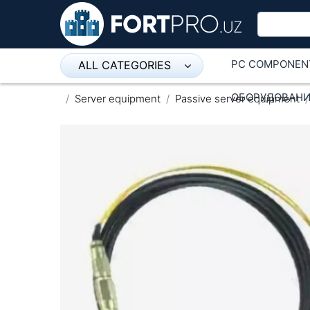
PC COMPONEN
ALL CATEGORIES
Микрофон
ОБОРУДОВАНИ
Server equipment
Passive server equipment
Напольные розетки
Оборудование Mikrotik
Пылесос
Спикерфон
ADSL, Wan / Lan Routers, Wi-Fi
IP Telephony
Stereo systems