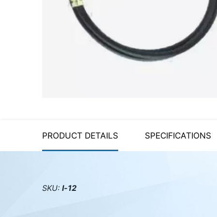
Server equipment
UPS Uninterruptible Power
Supply
Headphones
Mouses and keybords
Cooling systems
Server equipment
PRODUCT DETAILS
SPECIFICATIONS
Video conferencing
Digital Signage
Video surveillance
SKU:
l-12
PC