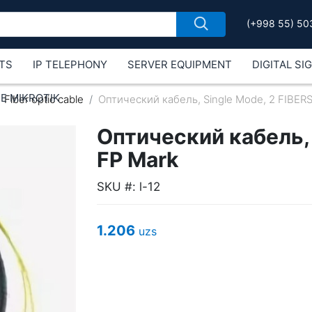
(+998 55) 50
TS
IP TELEPHONY
SERVER EQUIPMENT
DIGITAL SI
Е MIKROTIK
Fiber optic cable
Оптический кабель, Single Mode, 2 FIBERS
Оптический кабель, 
FP Mark
SKU #: l-12
1.206
uzs