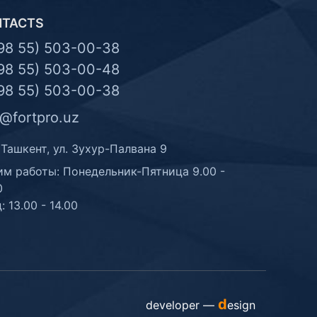
NTACTS
98 55) 503-00-38
98 55) 503-00-48
98 55) 503-00-38
o@fortpro.uz
 Ташкент, ул. Зухур-Палвана 9
м работы: Понедельник-Пятница 9.00 -
0
: 13.00 - 14.00
d
developer —
esign