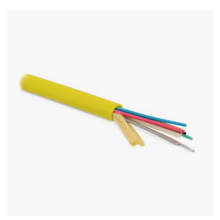
Stereo systems
Server equipment
UPS Uninterruptible Power Supply
Headphones
Mouses and keybords
Cooling systems
Server equipment
Video conferencing
Digital Signage
Video surveillance
PC