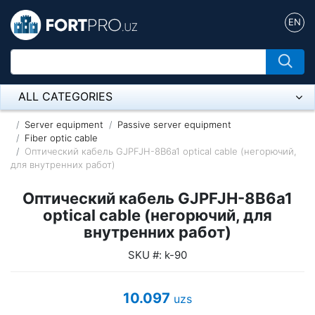
EN
ALL CATEGORIES
Микрофон
Server equipment
Passive server equipment
Fiber optic cable
Оптический кабель GJPFJH-8B6a1 optical cable (негорючий,
Напольные розетки
для внутренних работ)
Оборудование Mikrotik
Оптический кабель GJPFJH-8B6a1
Пылесос
optical cable (негорючий, для
внутренних работ)
Спикерфон
SKU #: k-90
ADSL, Wan / Lan Routers, Wi-Fi
10.097
uzs
IP Telephony