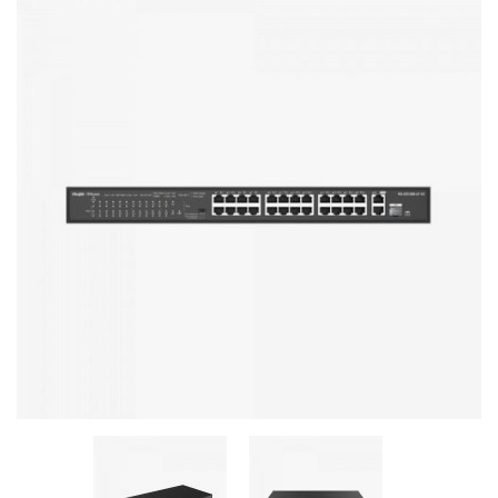
Stereo systems
Server equipment
UPS Uninterruptible Power Supply
Headphones
Mouses and keybords
Cooling systems
Server equipment
Video conferencing
Digital Signage
Video surveillance
PC