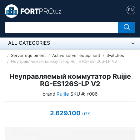
EN
ALL CATEGORIES
Микрофон
Server equipment
Active server equipment
Switches
Неуправляемый коммутатор Ruijie RG-ES126S-LP V2
Напольные розетки
Неуправляемый коммутатор Ruijie
Оборудование Mikrotik
RG-ES126S-LP V2
brand
Ruijie
SKU #: т006
Пылесос
Спикерфон
2.629.100
uzs
ADSL, Wan / Lan Routers, Wi-Fi
IP Telephony