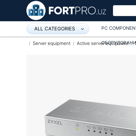
PC COMPONEN
ALL CATEGORIES
Микрофон
ОБОРУДОВАНИ
Server equipment
Active server equipment
Напольные розетки
Оборудование Mikrotik
Пылесос
Спикерфон
ADSL, Wan / Lan Routers, Wi-Fi
IP Telephony
Stereo systems