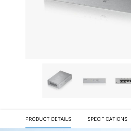
Server equipment
UPS Uninterruptible Power
Supply
Headphones
Mouses and keybords
Cooling systems
Server equipment
Video conferencing
Digital Signage
Video surveillance
PRODUCT DETAILS
SPECIFICATIONS
PC