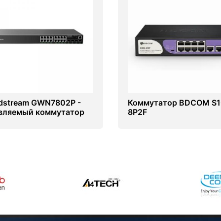
dstream GWN7802P -
Коммутатор BDCOM S1
вляемый коммутатор
8P2F