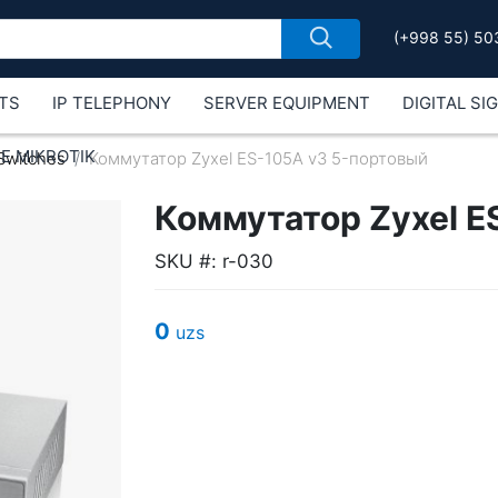
(+998 55) 50
TS
IP TELEPHONY
SERVER EQUIPMENT
DIGITAL SI
Е MIKROTIK
Switches
Коммутатор Zyxel ES-105A v3 5-портовый
Коммутатор Zyxel E
SKU #: r-030
0
uzs