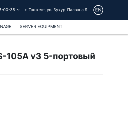
EN
3-00-38
г. Ташкент, ул. Зухур-Палвана 9
GNAGE
SERVER EQUIPMENT
S-105A v3 5-портовый