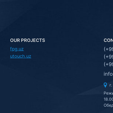
OUR PROJECTS
CO
fpg.uz
(+9
utouch.uz
(+9
(+9
inf
г.
Режи
18.0
Обед