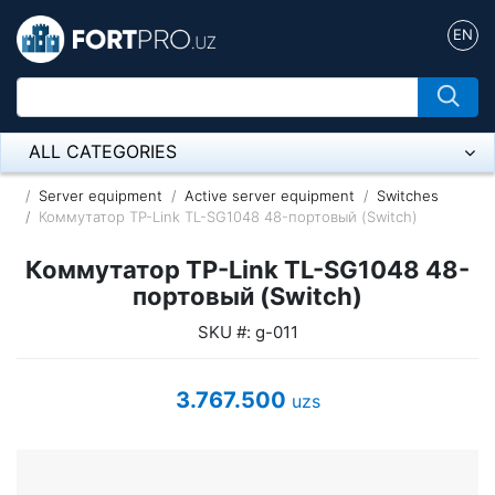
EN
ALL CATEGORIES
Микрофон
Server equipment
Active server equipment
Switches
Коммутатор TP-Link TL-SG1048 48-портовый (Switch)
Напольные розетки
Коммутатор TP-Link TL-SG1048 48-
Оборудование Mikrotik
портовый (Switch)
SKU #: g-011
Пылесос
Спикерфон
3.767.500
uzs
ADSL, Wan / Lan Routers, Wi-Fi
IP Telephony