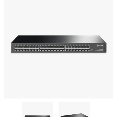
Stereo systems
Server equipment
UPS Uninterruptible Power Supply
Headphones
Mouses and keybords
Cooling systems
Server equipment
Video conferencing
Digital Signage
Video surveillance
PC