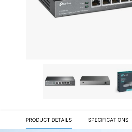
Server equipment
UPS Uninterruptible Power
Supply
Headphones
Mouses and keybords
Cooling systems
Server equipment
Video conferencing
Digital Signage
Video surveillance
PRODUCT DETAILS
SPECIFICATIONS
PC