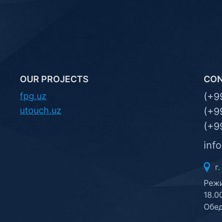
OUR PROJECTS
CO
fpg.uz
(+9
utouch.uz
(+9
(+9
inf
г.
Режи
18.0
Обед