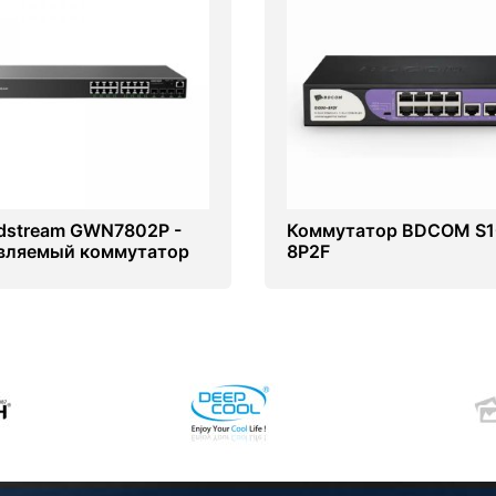
dstream GWN7802P -
Коммутатор BDCOM S1
вляемый коммутатор
8P2F