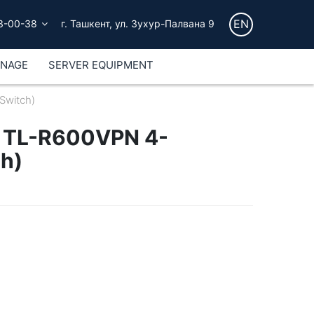
EN
3-00-38
г. Ташкент, ул. Зухур-Палвана 9
GNAGE
SERVER EQUIPMENT
Switch)
 TL-R600VPN 4-
h)