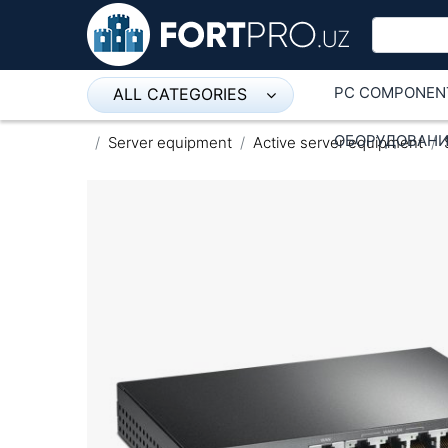
PC COMPONEN
ALL CATEGORIES
Микрофон
ОБОРУДОВАНИ
Server equipment
Active server equipment
Напольные розетки
Оборудование Mikrotik
Пылесос
Спикерфон
ADSL, Wan / Lan Routers, Wi-Fi
IP Telephony
Stereo systems