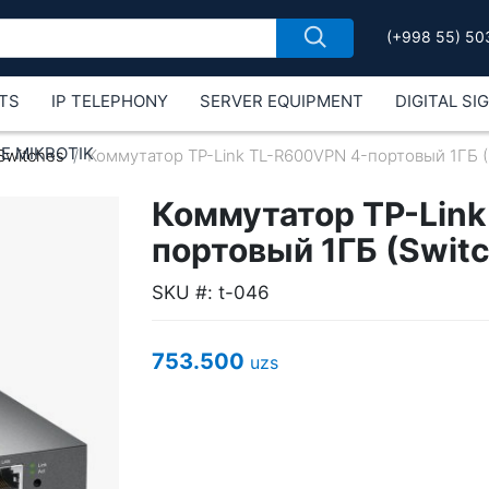
(+998 55) 50
TS
IP TELEPHONY
SERVER EQUIPMENT
DIGITAL SI
Е MIKROTIK
Switches
Коммутатор TP-Link TL-R600VPN 4-портовый 1ГБ (
Коммутатор TP-Link
портовый 1ГБ (Switc
SKU #: t-046
753.500
uzs