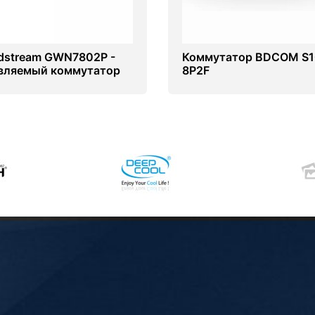
dstream GWN7802P -
Коммутатор BDCOM S1
вляемый коммутатор
8P2F