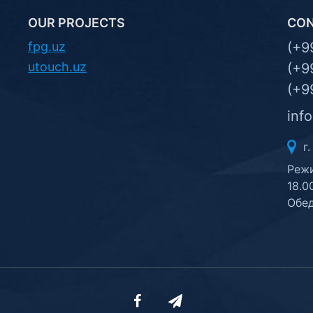
OUR PROJECTS
CO
fpg.uz
(+9
utouch.uz
(+9
(+9
inf
г.
Режи
18.0
Обед