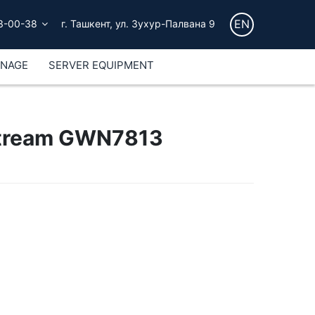
EN
3-00-38
г. Ташкент, ул. Зухур-Палвана 9
GNAGE
SERVER EQUIPMENT
tream GWN7813