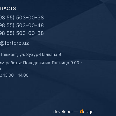
NTACTS
98 55) 503-00-38
98 55) 503-00-48
98 55) 503-00-38
o@fortpro.uz
 Ташкент, ул. Зухур-Палвана 9
м работы: Понедельник-Пятница 9.00 -
0
: 13.00 - 14.00
d
developer —
esign