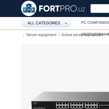
PC COMPONEN
ALL CATEGORIES
Микрофон
ОБОРУДОВАНИ
Server equipment
Active server equipment
Напольные розетки
Оборудование Mikrotik
Пылесос
Спикерфон
ADSL, Wan / Lan Routers, Wi-Fi
IP Telephony
Stereo systems