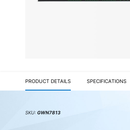
Server equipment
UPS Uninterruptible Power
Supply
Headphones
Mouses and keybords
Cooling systems
Server equipment
PRODUCT DETAILS
SPECIFICATIONS
Video conferencing
Digital Signage
Video surveillance
SKU:
GWN7813
PC