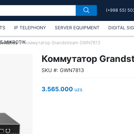
(+998 55) 50
TS
IP TELEPHONY
SERVER EQUIPMENT
DIGITAL SI
Е MIKROTIK
Switches
Коммутатор Grandstream GWN7813
Коммутатор Grands
SKU #: GWN7813
3.565.000
uzs