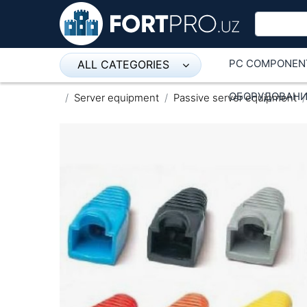
PC COMPONEN
ALL CATEGORIES
Микрофон
ОБОРУДОВАНИ
Server equipment
Passive server equipment
Напольные розетки
Оборудование Mikrotik
Пылесос
Спикерфон
ADSL, Wan / Lan Routers, Wi-Fi
IP Telephony
Stereo systems