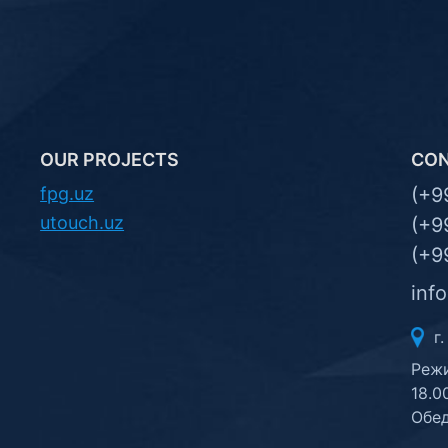
OUR PROJECTS
CO
fpg.uz
(+9
utouch.uz
(+9
(+9
inf
г.
Режи
18.0
Обед