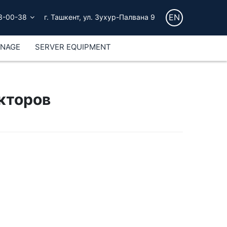
EN
3-00-38
г. Ташкент, ул. Зухур-Палвана 9
GNAGE
SERVER EQUIPMENT
кторов