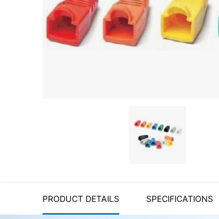
Server equipment
UPS Uninterruptible Power
Supply
Headphones
Mouses and keybords
Cooling systems
Server equipment
Video conferencing
Digital Signage
Video surveillance
PRODUCT DETAILS
SPECIFICATIONS
PC