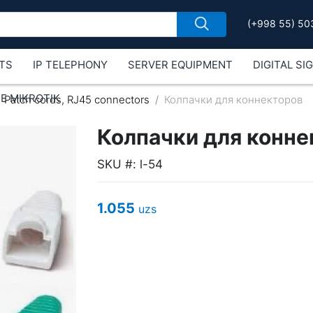
(+998 55) 50
TS
IP TELEPHONY
SERVER EQUIPMENT
DIGITAL SI
Е MIKROTIK
Patch cords, RJ45 connectors
Колпачки для коннекторов
Колпачки для конне
SKU #: l-54
1.055
uzs