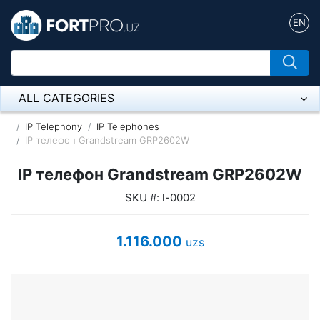
EN
ALL CATEGORIES
Микрофон
IP Telephony
IP Telephones
IP телефон Grandstream GRP2602W
Напольные розетки
IP телефон Grandstream GRP2602W
Оборудование Mikrotik
SKU #: l-0002
Пылесос
1.116.000
uzs
Спикерфон
ADSL, Wan / Lan Routers, Wi-Fi
IP Telephony