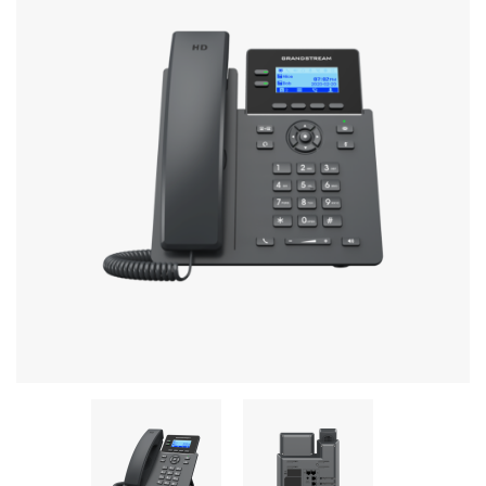
Stereo systems
Server equipment
UPS Uninterruptible Power Supply
Headphones
Mouses and keybords
Cooling systems
Server equipment
Video conferencing
Digital Signage
Video surveillance
PC